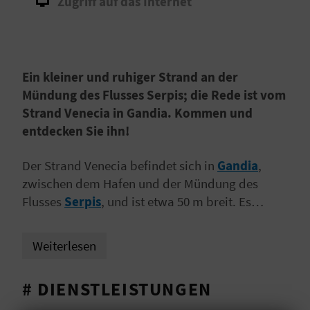
Zugriff auf das Internet
I
E
Z
Ein kleiner und ruhiger Strand an der
U
Mündung des Flusses Serpis; die Rede ist vom
Strand Venecia in Gandia. Kommen und
R
entdecken Sie ihn!
Ü
Der Strand Venecia befindet sich in
Gandia
,
C
zwischen dem Hafen und der Mündung des
Flusses
Serpis
, und ist etwa 50 m breit. Es
K
handelt sich um einen kleinen Stadtstrand, der
bei den Einwohnern sehr beliebt ist, da er ganz
Weiterlesen
A
in der Nähe liegt und die Harmonie mit der
Natur wahrt. Ein mit Pflanzen bewachsener
G
# DIENSTLEISTUNGEN
Dünenkranz
prägt das Landschaftsbild dieses
E
einzigartigen Ortes, der sich durch seinen