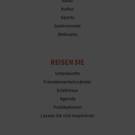
Natur
Kultur
Sports
G
Gastronomie
E
Webcams
W
E
REISEN SIE
R
Unterkünfte
B
Fremdenverkehrsämter
Erlebnisse
L
Agenda
I
Publikationen
Lassen Sie sich inspirieren
C
H