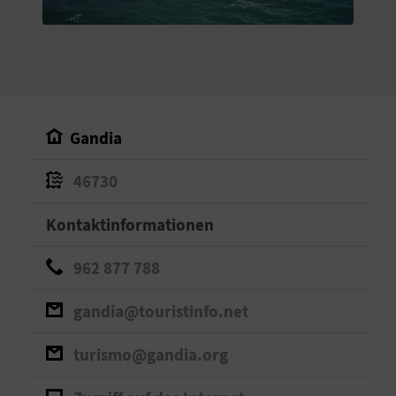
S
I
E
Gandia
K
46730
O
Kontaktinformationen
M
M
962 877 788
E
gandia@touristinfo.net
N
turismo@gandia.org
S