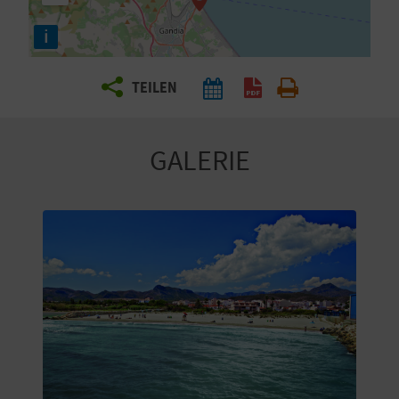
E
i
N
S
TEILEN
I
E
GALERIE
R
E
I
S
E
N