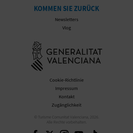
KOMMEN SIE ZURÜCK
E
A
Newsletters
Vlog
N
M
Besuchen Sie
E
L
D
Cookie-Richtlinie
Impressum
U
Kontakt
N
Zugänglichkeit
G
© Turisme Comunitat Valenciana, 2026.
Alle Rechte vorbehalten.