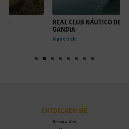
N
F
REAL CLUB NÁUTICO DE
B
U
GANDIA
U
SS
Nautisch
A
B
D
R
U
C
ENTDECKEN SIE
K
Reiserouten