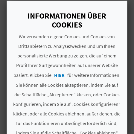
Lavapies
feinen goldenen Sand
und die Wellenbrecher
N
INFORMATIONEN ÜBER
auszeichnet, die ihn vor den Wellen und
Rettungsschwimmer
D
Nordwinden schützen. Eine wunderbare
COOKIES
Umgebung, für die sich immer mehr Besucher
Restaurante
A
Wir verwenden eigene Cookies und Cookies von
und Einheimische entscheiden, weil sie so viel
Playa Abierta
Ruhe bietet.
Drittanbietern zu Analysezwecken und um Ihnen
personalisierte Werbung zu zeigen, die auf einem
V
Playa Semi Urbana
Profil Ihrer Surfgewohnheiten auf unserer Website
L
Pasarelas
basiert. Klicken Sie
HIER
für weitere Informationen.
O
Playa Urbana
Sie können alle Cookies akzeptieren, indem Sie auf
G
die Schaltfläche „Akzeptieren“ klicken, oder Cookies
Parking
konfigurieren, indem Sie auf „Cookies konfigurieren“
Estado del Mar
klicken, oder alle Cookies ablehnen, außer denen, die
B
für das Funktionieren unbedingt erforderlich sind,
Bolos
E
indem Sie auf die Schaltfläche „Cookies ablehnen“