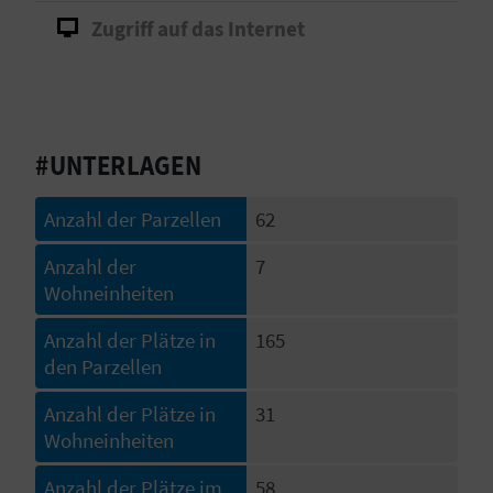
Zugriff auf das Internet
S
I
E
#UNTERLAGEN
K
Anzahl der Parzellen
62
O
Anzahl der
7
M
Wohneinheiten
M
Anzahl der Plätze in
165
den Parzellen
E
Anzahl der Plätze in
31
N
Wohneinheiten
S
Anzahl der Plätze im
58