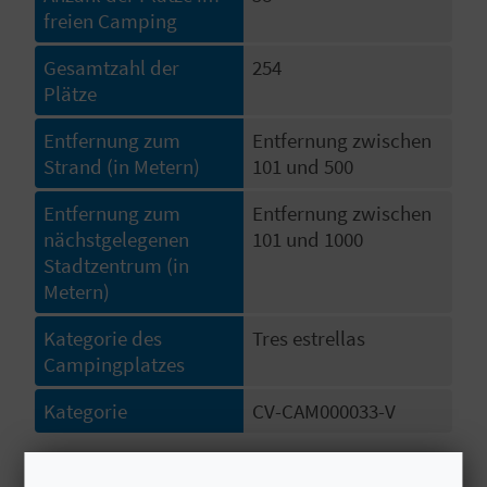
I
freien Camping
E
Gesamtzahl der
254
Plätze
Z
Entfernung zum
Entfernung zwischen
U
Strand (in Metern)
101 und 500
R
Entfernung zum
Entfernung zwischen
Ü
nächstgelegenen
101 und 1000
Stadtzentrum (in
C
Metern)
K
Kategorie des
Tres estrellas
Campingplatzes
A
Kategorie
CV-CAM000033-V
G
# DIENSTLEISTUNGEN
E