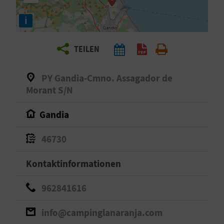
E
i
N
S
TEILEN
I
PY Gandia-Cmno. Assagador de
E
Morant S/N
Gandia
R
E
46730
I
Kontaktinformationen
S
962841616
E
info@campinglanaranja.com
N