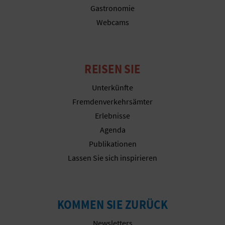
Gastronomie
Webcams
G
E
REISEN SIE
W
Unterkünfte
E
Fremdenverkehrsämter
Erlebnisse
R
Agenda
B
Publikationen
L
Lassen Sie sich inspirieren
I
C
KOMMEN SIE ZURÜCK
H
Newsletters