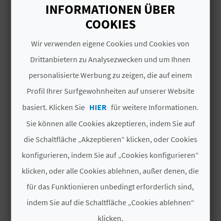
INFORMATIONEN ÜBER
N
Geeignet für Behinderte
COOKIES
D
Bar
Wir verwenden eigene Cookies und Cookies von
A
Drittanbietern zu Analysezwecken und um Ihnen
Warmes Wasser
personalisierte Werbung zu zeigen, die auf einem
Gas
Profil Ihrer Surfgewohnheiten auf unserer Website
V
Trockner
basiert. Klicken Sie
HIER
für weitere Informationen.
L
Sie können alle Cookies akzeptieren, indem Sie auf
Deponie für chemische Toiletten
O
die Schaltfläche „Akzeptieren“ klicken, oder Cookies
Supermarkt
G
konfigurieren, indem Sie auf „Cookies konfigurieren“
klicken, oder alle Cookies ablehnen, außer denen, die
Waschmaschinen
für das Funktionieren unbedingt erforderlich sind,
B
Spielplatz
indem Sie auf die Schaltfläche „Cookies ablehnen“
E
klicken.