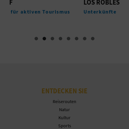
LOS ROBLES
R
N
s
Unterkünfte
U
F
U
SS
A
B
D
R
ENTDECKEN SIE
U
Reiserouten
C
Natur
K
Kultur
Sports