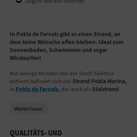
Zugriff auf das Internet
S
I
E
In Pobla de Farnals gibt es einen Strand, an
dem keine Wünsche offen bleiben. Ideal zum
Sonnenbaden, Schwimmen und sogar
K
Windsurfen!
O
Nur wenige Minuten von der Stadt València
M
entfernt befindet sich der
Strand Pobla Marina,
in
Pobla de Farnals,
der auch als
Südstrand
M
bekannt ist. Es handelt sich um einen von
E
Wellenbrechern geschützten Strand mit sanftem
Weiterlesen
Wellengang. Zusammen mit dem
Nordstrand
N
der Stadt bildet er einen Bereich, in dem alle
S
Arten von Freizeitangeboten für Familien,
QUALITÄTS- UND
Gastronomie, der Yachthafen und die