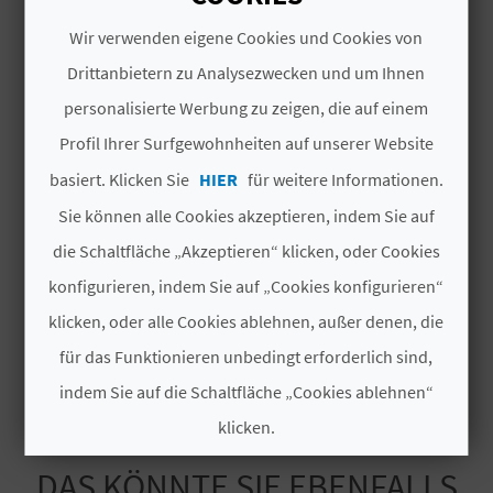
Vela
Wir verwenden eigene Cookies und Cookies von
N
Parking
Drittanbietern zu Analysezwecken und um Ihnen
D
personalisierte Werbung zu zeigen, die auf einem
Pasarelas
A
Profil Ihrer Surfgewohnheiten auf unserer Website
Acceso Persona Movilidad Reducida
basiert. Klicken Sie
HIER
für weitere Informationen.
V
Estado del Mar
Sie können alle Cookies akzeptieren, indem Sie auf
die Schaltfläche „Akzeptieren“ klicken, oder Cookies
L
Playa Urbana
konfigurieren, indem Sie auf „Cookies konfigurieren“
O
Mehr anzeigen
klicken, oder alle Cookies ablehnen, außer denen, die
G
für das Funktionieren unbedingt erforderlich sind,
indem Sie auf die Schaltfläche „Cookies ablehnen“
B
klicken.
E
DAS KÖNNTE SIE EBENFALLS
Cookies akzeptieren