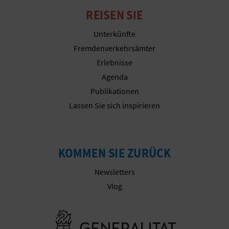
REISEN SIE
Unterkünfte
G
Fremdenverkehrsämter
E
Erlebnisse
Agenda
W
Publikationen
E
Lassen Sie sich inspirieren
R
B
KOMMEN SIE ZURÜCK
L
Newsletters
I
Vlog
C
Besuchen Sie
H