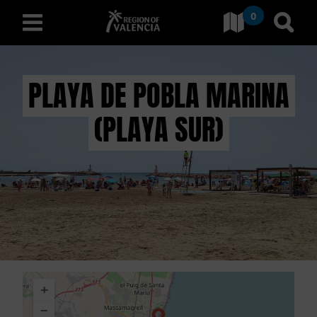
0
Gehe zu Comunitat Valenci
Gehe
deutsch
PLAYA DE POBLA MARINA
(PLAYA SUR)
E
N
T
D
E
C
+
K
−