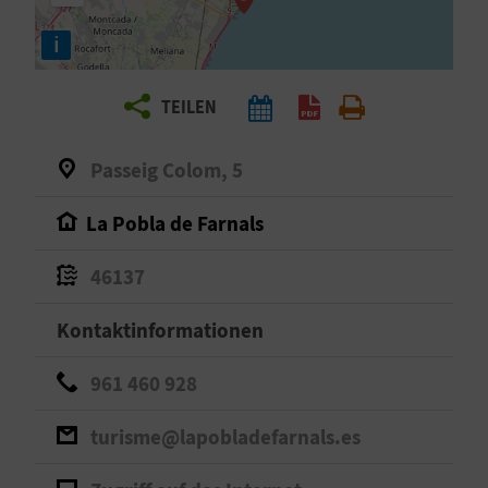
E
i
N
S
TEILEN
I
Passeig Colom, 5
E
La Pobla de Farnals
R
46137
E
Kontaktinformationen
I
961 460 928
S
E
turisme@lapobladefarnals.es
N