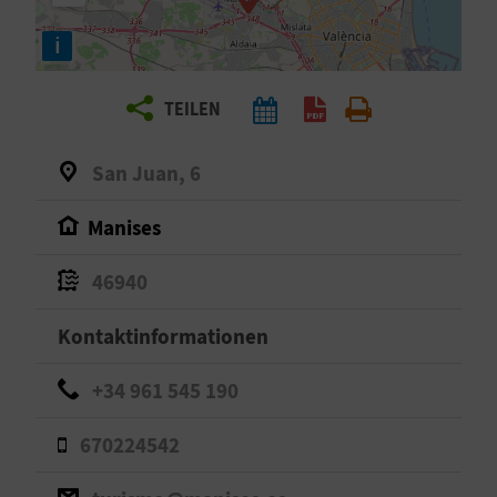
E
i
N
S
TEILEN
I
San Juan, 6
E
Manises
R
46940
E
Kontaktinformationen
I
+34 961 545 190
S
E
670224542
N