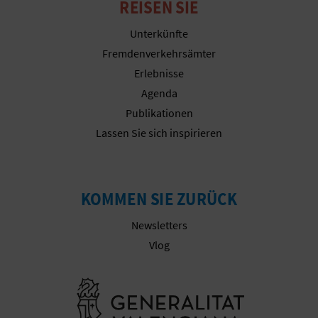
REISEN SIE
R
Unterkünfte
E
Fremdenverkehrsämter
C
Erlebnisse
Agenda
H
Publikationen
N
Lassen Sie sich inspirieren
E
D
KOMMEN SIE ZURÜCK
E
Newsletters
I
Vlog
N
Besuchen Sie
E