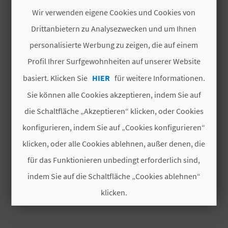
INTERESSIEREN
I
Wir verwenden eigene Cookies und Cookies von
E
Drittanbietern zu Analysezwecken und um Ihnen
personalisierte Werbung zu zeigen, die auf einem
Z
Profil Ihrer Surfgewohnheiten auf unserer Website
U
basiert. Klicken Sie
HIER
für weitere Informationen.
R
Sie können alle Cookies akzeptieren, indem Sie auf
Ü
die Schaltfläche „Akzeptieren“ klicken, oder Cookies
C
konfigurieren, indem Sie auf „Cookies konfigurieren“
klicken, oder alle Cookies ablehnen, außer denen, die
K
für das Funktionieren unbedingt erforderlich sind,
MUSEU DE CERÀMICA DE
indem Sie auf die Schaltfläche „Cookies ablehnen“
MANISES
A
klicken.
Museen
G
Cookies akzeptieren
E