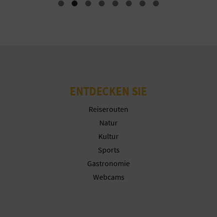
N
Cookies ablehnen
D
Cookies konfigurieren
A
Weitere Informationen
ENTDECKEN SIE
V
Reiserouten
L
Natur
O
Kultur
G
Sports
Gastronomie
Webcams
B
E