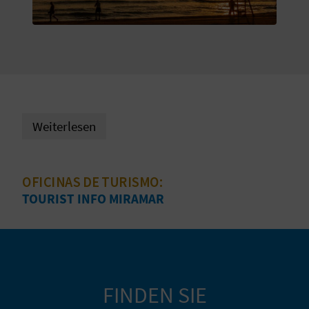
S
I
E
K
Weiterlesen
O
M
OFICINAS DE TURISMO:
TOURIST INFO MIRAMAR
M
E
N
S
FINDEN SIE