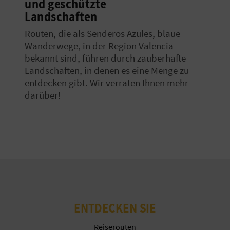
und geschützte
E
Landschaften
A
Routen, die als Senderos Azules, blaue
Wanderwege, in der Region Valencia
N
bekannt sind, führen durch zauberhafte
Landschaften, in denen es eine Menge zu
M
entdecken gibt. Wir verraten Ihnen mehr
E
darüber!
L
D
U
N
G
ENTDECKEN SIE
Reiserouten