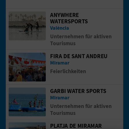
N
ANYWHERE
Gehen Sie auf die Seite vonANYWHE
WATERSPORTS
D
València
A
Unternehmen für aktiven
Tourismus
V
FIRA DE SANT ANDREU
Gehen Sie auf die Seite vonFIRA DE 
Miramar
L
Feierlichkeiten
O
G
GARBI WATER SPORTS
Gehen Sie auf die Seite vonGARBI WA
Miramar
Unternehmen für aktiven
B
Tourismus
E
PLATJA DE MIRAMAR
Gehen Sie auf die Seite vonPlatja de 