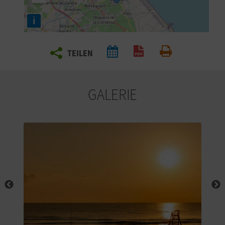
E
i
N
S
TEILEN
PDF generieren
Drucken
I
E
GALERIE
R
E
I
S
E
N