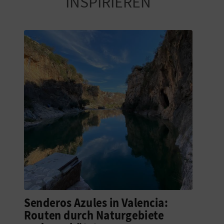
INSPIRIEREN
G
E
W
E
R
B
L
I
C
Senderos Azules in Valencia:
Routen durch Naturgebiete
H