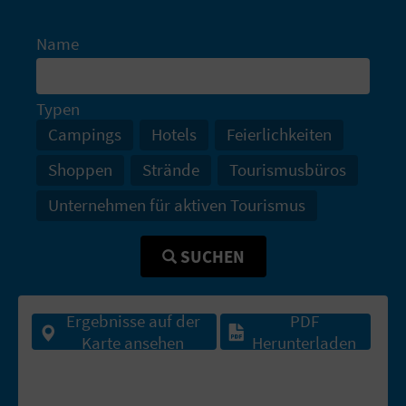
I
Name
E
Z
Typen
U
Campings
Hotels
Feierlichkeiten
R
Shoppen
Strände
Tourismusbüros
Ü
Unternehmen für aktiven Tourismus
C
SUCHEN
K
Ergebnisse auf der
PDF
A
Karte ansehen
Herunterladen
G
E