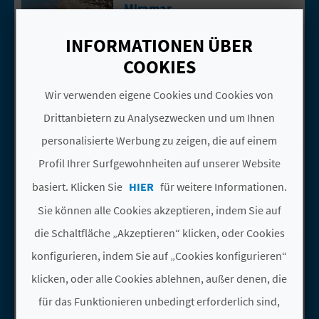
Miramar
R
Strände
E
INFORMATIONEN ÜBER
COOKIES
C
TOURIST INFO
Gehen Sie auf die Seite vonTOURIST 
MIRAMAR
Wir verwenden eigene Cookies und Cookies von
H
Miramar
Drittanbietern zu Analysezwecken und um Ihnen
N
Tourismusbüros
personalisierte Werbung zu zeigen, die auf einem
E
MIRAMAR
Profil Ihrer Surfgewohnheiten auf unserer Website
Gehen Sie auf die Seite von Miramar
D
Miramar
basiert. Klicken Sie
HIER
für weitere Informationen.
Shoppen
E
Sie können alle Cookies akzeptieren, indem Sie auf
die Schaltfläche „Akzeptieren“ klicken, oder Cookies
I
COELIUS
Gehen Sie auf die Seite vonCOELIUS
konfigurieren, indem Sie auf „Cookies konfigurieren“
N
Miramar
klicken, oder alle Cookies ablehnen, außer denen, die
Campings
E
für das Funktionieren unbedingt erforderlich sind,