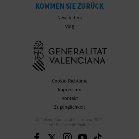
KOMMEN SIE ZURÜCK
Newsletters
G
Vlog
E
Besuchen Sie
W
E
R
Cookie-Richtlinie
B
Impressum
L
Kontakt
Zugänglichkeit
I
© Turisme Comunitat Valenciana, 2026.
C
Alle Rechte vorbehalten.
H
Weiter auf Facebook
Weiter auf Twitter
Weiter auf Ins
Weiter auf 
Weiter 