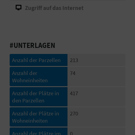
Zugriff auf das Internet
S
I
E
#UNTERLAGEN
K
Anzahl der Parzellen
213
O
Anzahl der
74
M
Wohneinheiten
M
Anzahl der Plätze in
417
den Parzellen
E
Anzahl der Plätze in
270
N
Wohneinheiten
S
Anzahl der Plätze im
0