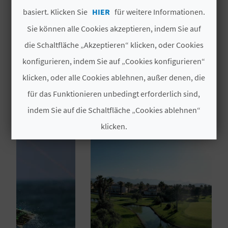
basiert. Klicken Sie
HIER
für weitere Informationen.
Ganzjährig geöffnet
N
Sie können alle Cookies akzeptieren, indem Sie auf
D
die Schaltfläche „Akzeptieren“ klicken, oder Cookies
A
konfigurieren, indem Sie auf „Cookies konfigurieren“
klicken, oder alle Cookies ablehnen, außer denen, die
DAS KÖNNTE SIE EBENFALLS
für das Funktionieren unbedingt erforderlich sind,
INTERESSIEREN
V
indem Sie auf die Schaltfläche „Cookies ablehnen“
L
klicken.
O
Cookies akzeptieren
G
Cookies ablehnen
B
Cookies konfigurieren
E