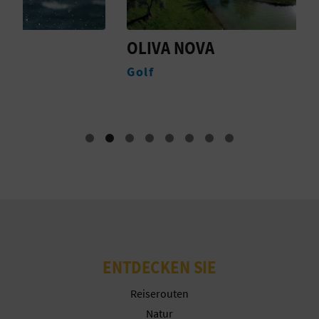
Weitere Informationen
R
E
OLIVA NOVA
S
C
Golf
S
H
N
E
D
E
I
ENTDECKEN SIE
N
Reiserouten
E
Natur