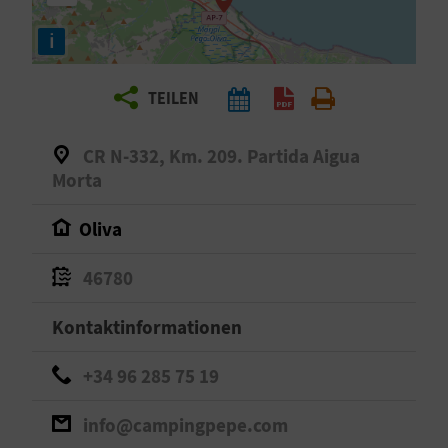
E
i
N
S
TEILEN
I
CR N-332, Km. 209. Partida Aigua
E
Morta
Oliva
R
E
46780
I
Kontaktinformationen
S
+34 96 285 75 19
E
info@campingpepe.com
N