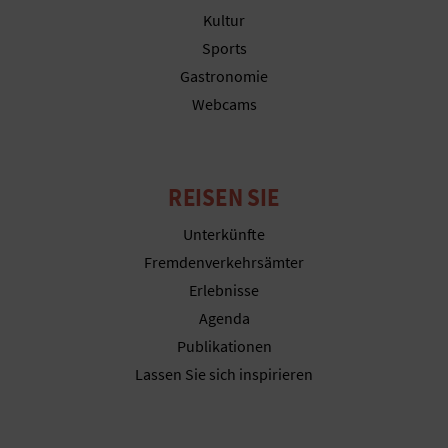
N
Kultur
F
Sports
Gastronomie
U
Webcams
SS
A
REISEN SIE
B
Unterkünfte
D
Fremdenverkehrsämter
R
Erlebnisse
Agenda
U
Publikationen
C
Lassen Sie sich inspirieren
K