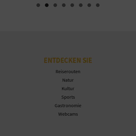
N
F
U
SS
A
ENTDECKEN SIE
B
Reiserouten
D
Natur
R
Kultur
Sports
U
Gastronomie
C
Webcams
K