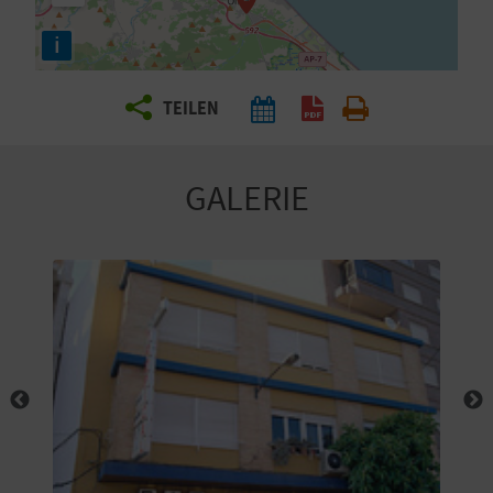
E
i
N
S
TEILEN
I
E
GALERIE
R
E
I
S
E
N