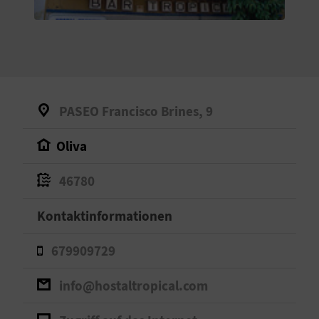
S
I
E
PASEO Francisco Brines, 9
K
Oliva
O
46780
M
M
Kontaktinformationen
E
679909729
N
info@hostaltropical.com
S