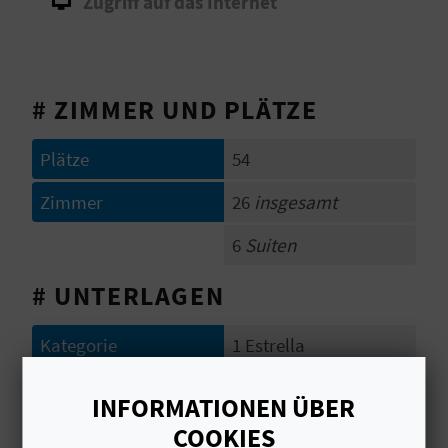
Zugriff auf das Internet
I
E
Z
# ZIMMER UND PLÄTZE
U
Plätze
54
R
Zimmer
26
insgesamt
Ü
6
Suiten
C
K
# UNTERLAGEN
Kategorie
1 Estrella
A
Jahr des letzten
1972
INFORMATIONEN ÜBER
G
vollständigen
COOKIES
Umbaus
E