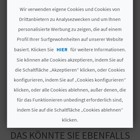
Jahr des letzten
Wir verwenden eigene Cookies und Cookies von
1997
N
Teilumbaus
Drittanbietern zu Analysezwecken und um Ihnen
D
personalisierte Werbung zu zeigen, die auf einem
Hotelkette
NO PERTENECE A
A
NINGUNA CADENA
Profil Ihrer Surfgewohnheiten auf unserer Website
basiert. Klicken Sie
HIER
für weitere Informationen.
Code
CV H00509 V
V
Sie können alle Cookies akzeptieren, indem Sie auf
# DIENSTLEISTUNGEN
die Schaltfläche „Akzeptieren“ klicken, oder Cookies
L
konfigurieren, indem Sie auf „Cookies konfigurieren“
O
Tierfreundlich
klicken, oder alle Cookies ablehnen, außer denen, die
G
für das Funktionieren unbedingt erforderlich sind,
indem Sie auf die Schaltfläche „Cookies ablehnen“
B
klicken.
E
DAS KÖNNTE SIE EBENFALLS
Cookies akzeptieren