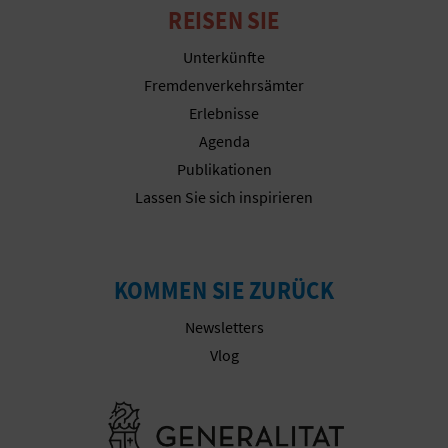
REISEN SIE
Unterkünfte
G
Fremdenverkehrsämter
E
Erlebnisse
Agenda
W
Publikationen
E
Lassen Sie sich inspirieren
R
B
KOMMEN SIE ZURÜCK
L
Newsletters
I
Vlog
C
Besuchen Sie
H