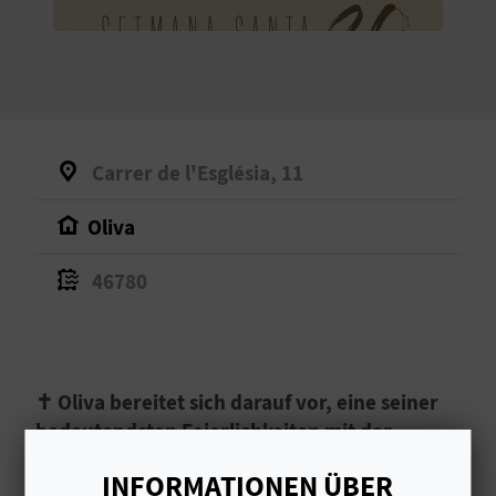
S
I
E
Carrer de l'Església, 11
K
Oliva
O
46780
M
M
E
✝️ Oliva bereitet sich darauf vor, eine seiner
N
bedeutendsten Feierlichkeiten mit der
Karwoche zu erleben ✝️
S
INFORMATIONEN ÜBER