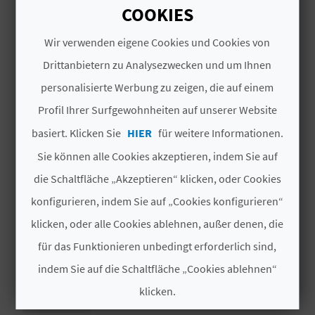
I
COOKIES
MEHR INFORMATIONEN
E
Wir verwenden eigene Cookies und Cookies von
Anfangsdatum
Z
Drittanbietern zu Analysezwecken und um Ihnen
25/03/2026
personalisierte Werbung zu zeigen, die auf einem
U
Ende
Profil Ihrer Surfgewohnheiten auf unserer Website
R
11/04/2026
basiert. Klicken Sie
HIER
für weitere Informationen.
Ü
Ein Fest, das Tradition, Andacht und Kultur in
Sie können alle Cookies akzeptieren, indem Sie auf
einer einzigartigen Umgebung vereint.
C
die Schaltfläche „Akzeptieren“ klicken, oder Cookies
Organisiert von der Zentralen
konfigurieren, indem Sie auf „Cookies konfigurieren“
K
Bruderschaftsvereinigung und in
klicken, oder alle Cookies ablehnen, außer denen, die
Zusammenarbeit mit dem Festamt beginnt das
Weiterlesen
Programm am Karfreitag und bringt Einwohner
für das Funktionieren unbedingt erforderlich sind,
A
und Besucher bei liturgischen und
indem Sie auf die Schaltfläche „Cookies ablehnen“
# VERFÜGBARKEIT
Prozessionsveranstaltungen zusammen, die
G
klicken.
durch die Straßen der Stadt führen.
Ganzjährig
E