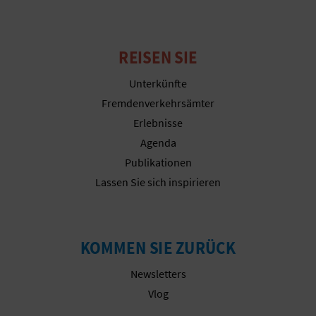
R
E
REISEN SIE
C
Unterkünfte
H
Fremdenverkehrsämter
N
Erlebnisse
Agenda
E
Publikationen
D
Lassen Sie sich inspirieren
E
I
KOMMEN SIE ZURÜCK
N
Newsletters
E
Vlog