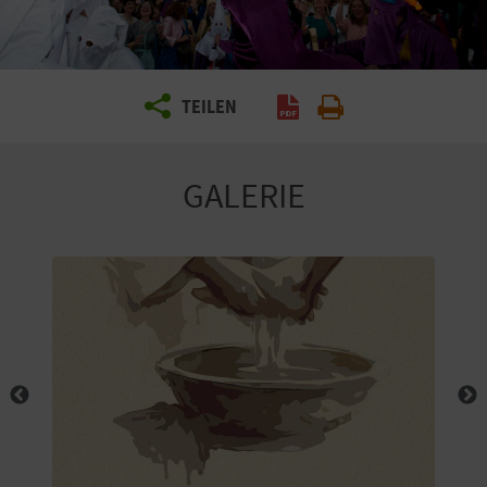
E
N
S
TEILEN
I
E
GALERIE
R
E
I
S
E
N