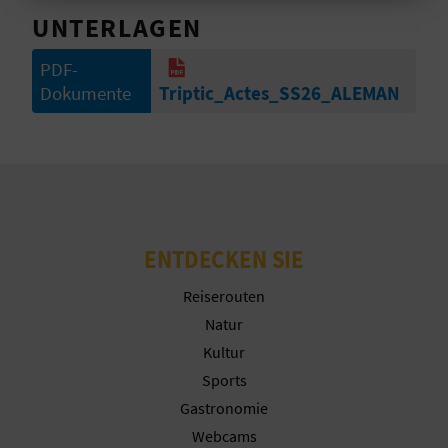
Cookies akzeptieren
UNTERLAGEN
N
PDF-
Cookies ablehnen
D
Dokumente
Triptic_Actes_SS26_ALEMAN
A
Cookies konfigurieren
Weitere Informationen
V
L
ENTDECKEN SIE
O
Reiserouten
G
Natur
Kultur
Sports
B
Gastronomie
E
Webcams