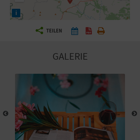
E
i
N
S
TEILEN
I
E
GALERIE
R
E
I
S
E
N