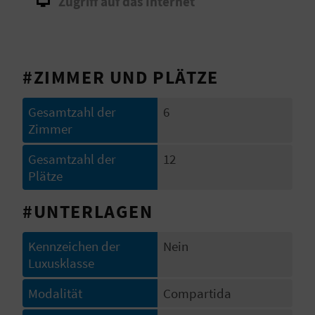
Zugriff auf das Internet
I
E
Z
#ZIMMER UND PLÄTZE
U
Gesamtzahl der
6
R
Zimmer
Ü
Gesamtzahl der
12
Plätze
C
K
#UNTERLAGEN
Kennzeichen der
Nein
A
Luxusklasse
G
Modalität
Compartida
E