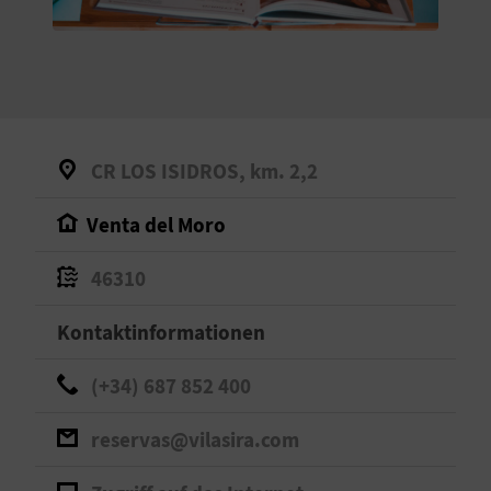
S
I
E
CR LOS ISIDROS, km. 2,2
K
Venta del Moro
O
46310
M
M
Kontaktinformationen
E
(+34) 687 852 400
N
reservas@vilasira.com
S