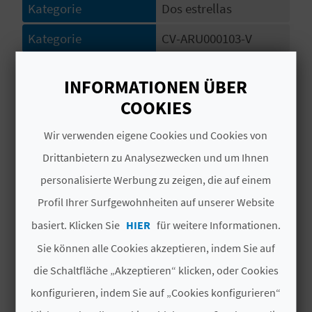
Kategorie
Dos estrellas
N
Kategorie
CV-ARU000103-V
D
# DIENSTLEISTUNGEN
A
INFORMATIONEN ÜBER
COOKIES
Cocina
V
Wir verwenden eigene Cookies und Cookies von
Agua potable
Drittanbietern zu Analysezwecken und um Ihnen
L
Equipo sanitario primeros auxilios
personalisierte Werbung zu zeigen, die auf einem
O
Profil Ihrer Surfgewohnheiten auf unserer Website
Suministro de energía electrica
G
basiert. Klicken Sie
HIER
für weitere Informationen.
Jardines
Sie können alle Cookies akzeptieren, indem Sie auf
B
Agua caliente en cocina
die Schaltfläche „Akzeptieren“ klicken, oder Cookies
konfigurieren, indem Sie auf „Cookies konfigurieren“
E
Bodega