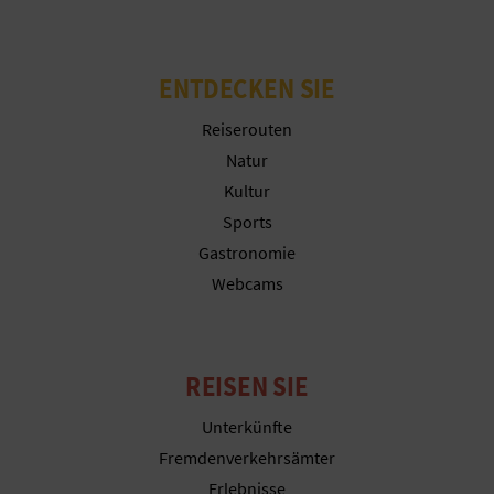
G
ENTDECKEN SIE
E
Reiserouten
Natur
W
Kultur
E
Sports
Gastronomie
R
Webcams
B
L
REISEN SIE
I
Unterkünfte
C
Fremdenverkehrsämter
H
Erlebnisse