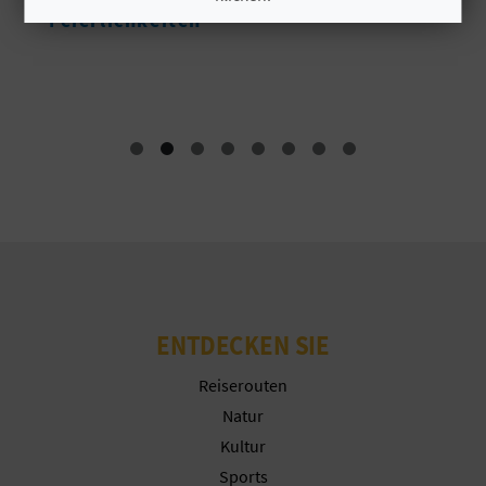
Feierlichkeiten
N
Cookies akzeptieren
D
Cookies ablehnen
A
Cookies konfigurieren
V
Weitere Informationen
L
O
G
ENTDECKEN SIE
Reiserouten
B
Natur
Kultur
E
Sports