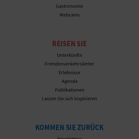
R
Gastronomie
Webcams
E
C
H
REISEN SIE
N
Unterkünfte
Fremdenverkehrsämter
E
Erlebnisse
D
Agenda
Publikationen
E
Lassen Sie sich inspirieren
I
N
KOMMEN SIE ZURÜCK
E
Newsletters