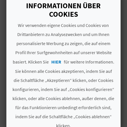
I
INFORMATIONEN ÜBER
majestätisch. Wenn man sie betritt, taucht man
COOKIES
ein, in eine spirituelle und meditative
E
DAS KÖNNTE SIE EBENFALLS
Atmosphäre, die durch das gedämpfte Licht,
Wir verwenden eigene Cookies und Cookies von
Z
das durch die Glasfenster dringt, und den Duft
INTERESSIEREN
Drittanbietern zu Analysezwecken und um Ihnen
von Weihrauch, der die Luft erfüllt, verstärkt
U
wird. Das Innere der Kirche beherbergt
personalisierte Werbung zu zeigen, die auf einem
R
wertvolle Werke sakraler Kunst, darunter
Profil Ihrer Surfgewohnheiten auf unserer Website
Gemälde und Skulpturen,
die biblische
Ü
basiert. Klicken Sie
HIER
für weitere Informationen.
Passagen und von der Gemeinde verehrte
C
Sie können alle Cookies akzeptieren, indem Sie auf
Heilige darstellen.
Das Bildnis von Nuestra
Señora de la Paz, der Schutzpatronin der
die Schaltfläche „Akzeptieren“ klicken, oder Cookies
K
Kirche
, steht auf dem Hauptaltar, umgeben von
konfigurieren, indem Sie auf „Cookies konfigurieren“
Opfergaben und Votivgaben als Zeugnis der
klicken, oder alle Cookies ablehnen, außer denen, die
Verehrung und Dankbarkeit der Gläubigen.
A
für das Funktionieren unbedingt erforderlich sind,
G
indem Sie auf die Schaltfläche „Cookies ablehnen“
LLAR
FESTE IN CHULILLA
E
klicken.