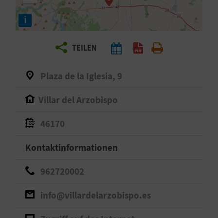
E
i
N
S
TEILEN
I
Plaza de la Iglesia, 9
E
Villar del Arzobispo
R
46170
E
Kontaktinformationen
I
962720002
S
E
info@villardelarzobispo.es
N