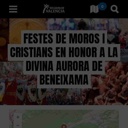
0
Gehe zu Comunitat Valenci
Gehe
deutsch
FESTES DE MOROS I
CRISTIANS EN HONOR A LA
E
N
DIVINA AURORA DE
T
BENEIXAMA
D
E
C
+
K
−