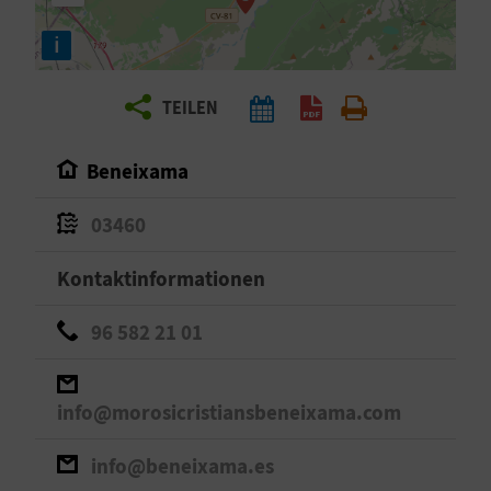
E
i
N
S
TEILEN
I
Beneixama
E
03460
R
Kontaktinformationen
E
96 582 21 01
I
S
info@morosicristiansbeneixama.com
E
info@beneixama.es
N