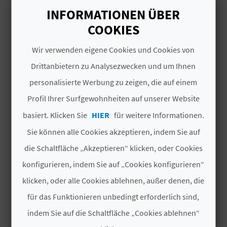
I
INFORMATIONEN ÜBER
E
COOKIES
DAS KÖNNTE SIE EBENFALLS
Z
Wir verwenden eigene Cookies und Cookies von
INTERESSIEREN
Drittanbietern zu Analysezwecken und um Ihnen
U
personalisierte Werbung zu zeigen, die auf einem
R
Profil Ihrer Surfgewohnheiten auf unserer Website
Ü
basiert. Klicken Sie
HIER
für weitere Informationen.
C
Sie können alle Cookies akzeptieren, indem Sie auf
K
die Schaltfläche „Akzeptieren“ klicken, oder Cookies
konfigurieren, indem Sie auf „Cookies konfigurieren“
klicken, oder alle Cookies ablehnen, außer denen, die
A
für das Funktionieren unbedingt erforderlich sind,
G
indem Sie auf die Schaltfläche „Cookies ablehnen“
E