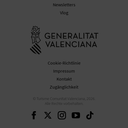
N
Newsletters
Vlog
F
U
Besuchen Sie
SS
A
B
Cookie-Richtlinie
D
Impressum
Kontakt
R
Zugänglichkeit
U
© Turisme Comunitat Valenciana, 2026.
Alle Rechte vorbehalten.
C
Weiter auf Facebook
Weiter auf Twitter
Weiter auf Ins
Weiter auf 
Weiter 
K