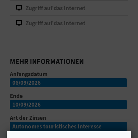
Zugriff auf das Internet
S
I
Zugriff auf das Internet
E
K
MEHR INFORMATIONEN
O
Anfangsdatum
M
06/09/2026
M
Ende
10/09/2026
E
N
Art der Zinsen
Autonomes touristisches Interesse
S