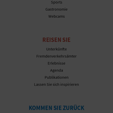
Sports
R
Gastronomie
E
Webcams
C
H
REISEN SIE
N
Unterkünfte
E
Fremdenverkehrsämter
Erlebnisse
D
Agenda
E
Publikationen
I
Lassen Sie sich inspirieren
N
E
KOMMEN SIE ZURÜCK