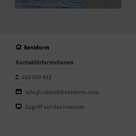
S
I
E
Benidorm
K
Kontaktinformationen
O
610 600 412
M
M
info@cableskibenidorm.com
E
Zugriff auf das Internet
N
S