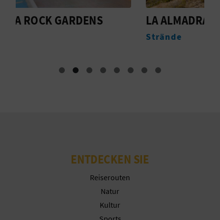
R
LA ALMADRAVA
A
E
Strände
U
C
H
N
E
D
E
ENTDECKEN SIE
I
Reiserouten
N
Natur
E
Kultur
Sports