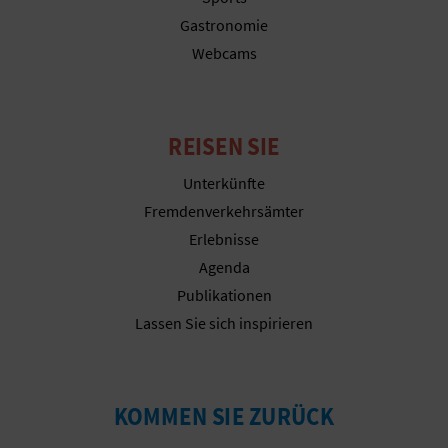
N
Gastronomie
F
Webcams
U
SS
REISEN SIE
A
Unterkünfte
B
Fremdenverkehrsämter
Erlebnisse
D
Agenda
R
Publikationen
Lassen Sie sich inspirieren
U
C
K
KOMMEN SIE ZURÜCK