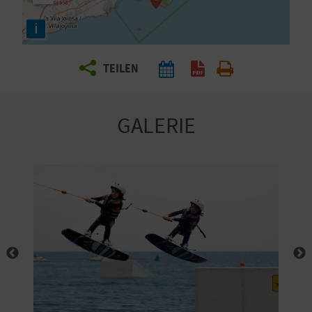
E
i
N
S
TEILEN
I
E
GALERIE
R
E
I
S
E
N