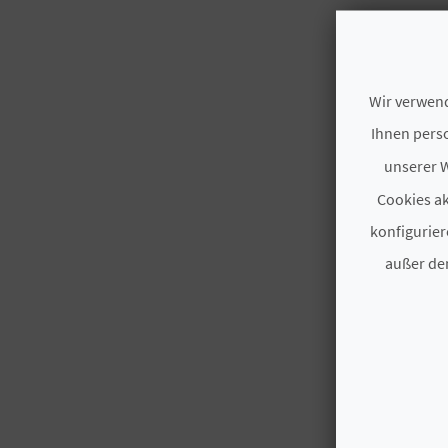
Wir verwend
Ihnen perso
unserer W
Cookies ak
konfigurier
außer den