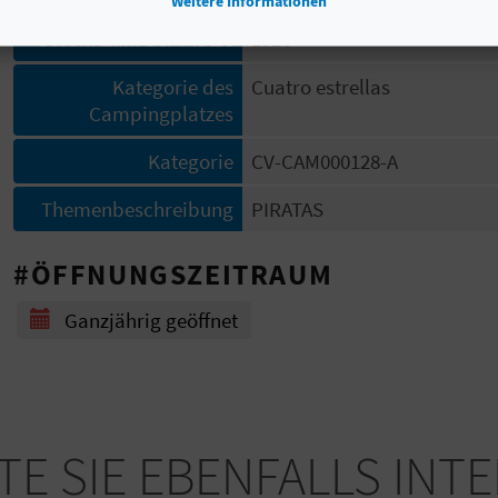
Weitere Informationen
Gesamtzahl der Plätze
1326
Kategorie des
Cuatro estrellas
Campingplatzes
Kategorie
CV-CAM000128-A
Themenbeschreibung
PIRATAS
#ÖFFNUNGSZEITRAUM
Ganzjährig geöffnet
E SIE EBENFALLS INT