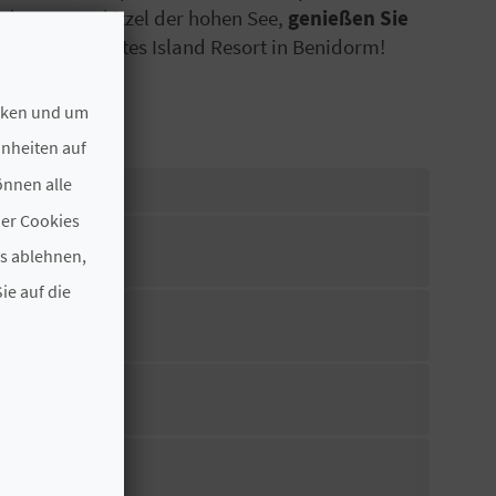
e den Nervenkitzel der hohen See,
genießen Sie
im Magic Pirates Island Resort in Benidorm!
ecken und um
hnheiten auf
önnen alle
der Cookies
es ablehnen,
ie auf die