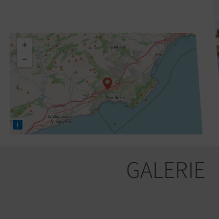
+
−
i
GALERIE