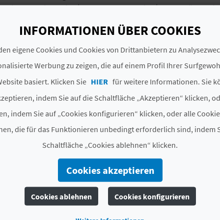
Ritterturnieren in der Burg von Nottingham. Spüren Si
die Themen-Restaurants
und planen Sie Ihren Urlaub 
INFORMATIONEN ÜBER COOKIES
en eigene Cookies und Cookies von Drittanbietern zu Analysezw
#UNTERLAGEN
nalisierte Werbung zu zeigen, die auf einem Profil Ihrer Surfgewo
ebsite basiert. Klicken Sie
HIER
für weitere Informationen. Sie k
Anzahl der Parzellen
270
zeptieren, indem Sie auf die Schaltfläche „Akzeptieren“ klicken, o
Anzahl der
270
en, indem Sie auf „Cookies konfigurieren“ klicken, oder alle Cooki
Wohneinheiten
en, die für das Funktionieren unbedingt erforderlich sind, indem S
Anzahl der Plätze in den
0
Schaltfläche „Cookies ablehnen“ klicken.
Parzellen
Cookies akzeptieren
Anzahl der Plätze in
1326
Wohneinheiten
Cookies ablehnen
Cookies konfigurieren
Anzahl der Plätze im
0
freien Camping