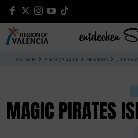
weiter auf facebook
weiter auf twitter
weiter auf instagram
weiter auf youtube
weiter auf tiktok
entdecken S
Gehe zu Comunitat Valenciana
Startseite
Alacant/Alicante
Benidorm
Unterkünf
MAGIC PIRATES I