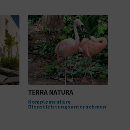
TERRA NATURA
MEL
CAM
Komplementäre
Dienstleistungsunternehmen
Golf