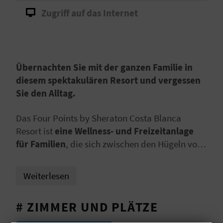
I
Zugriff auf das Internet
E
Z
U
Übernachten Sie mit der ganzen Familie in
diesem spektakulären Resort und vergessen
R
Sie den Alltag.
Ü
Das Four Points by Sheraton Costa Blanca
C
Resort ist
eine Wellness- und Freizeitanlage
für Familien
, die sich zwischen den Hügeln von
K
Benidorm
befindet, direkt neben fantastischen
Themenparks. Ein tolles Ausflugsziel für Ihren
Weiterlesen
A
nächsten Urlaub!
G
# ZIMMER UND PLÄTZE
E