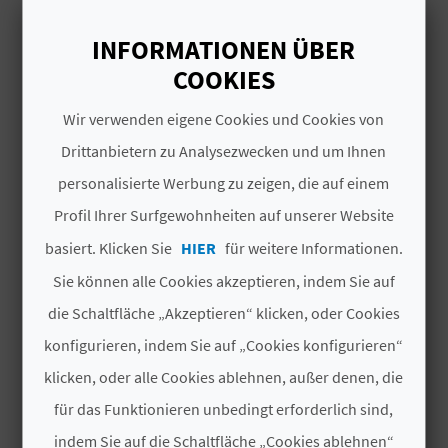
Plätze
168
N
INFORMATIONEN ÜBER
Zimmer
83
insgesamt
COOKIES
D
37
Doppelzimmer mit
A
Wir verwenden eigene Cookies und Cookies von
Wohnzimmer
Drittanbietern zu Analysezwecken und um Ihnen
1
Suiten
personalisierte Werbung zu zeigen, die auf einem
V
Profil Ihrer Surfgewohnheiten auf unserer Website
# UNTERLAGEN
L
basiert. Klicken Sie
HIER
für weitere Informationen.
O
Kategorie
5 Estrellas
Sie können alle Cookies akzeptieren, indem Sie auf
G
Hotelkette
NO PERTENECE A
die Schaltfläche „Akzeptieren“ klicken, oder Cookies
NINGUNA CADENA
konfigurieren, indem Sie auf „Cookies konfigurieren“
klicken, oder alle Cookies ablehnen, außer denen, die
Code
CV H01458 A
B
für das Funktionieren unbedingt erforderlich sind,
E
# ÖFFNUNGSZEITRAUM
indem Sie auf die Schaltfläche „Cookies ablehnen“