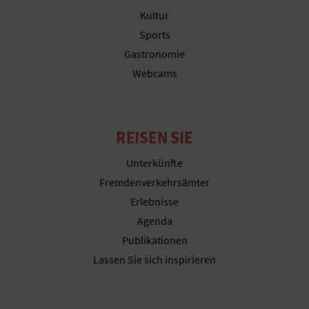
Kultur
Sports
G
Gastronomie
Webcams
E
W
E
REISEN SIE
R
Unterkünfte
Fremdenverkehrsämter
B
Erlebnisse
L
Agenda
Publikationen
I
Lassen Sie sich inspirieren
C
H