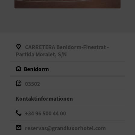
S
I
E
CARRETERA Benidorm-Finestrat -
K
Partida Moralet, S/N
O
Benidorm
M
03502
M
Kontaktinformationen
E
+34 96 500 44 00
N
S
reservas@grandluxorhotel.com