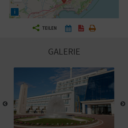
E
i
N
S
TEILEN
I
E
GALERIE
R
E
I
S
E
N