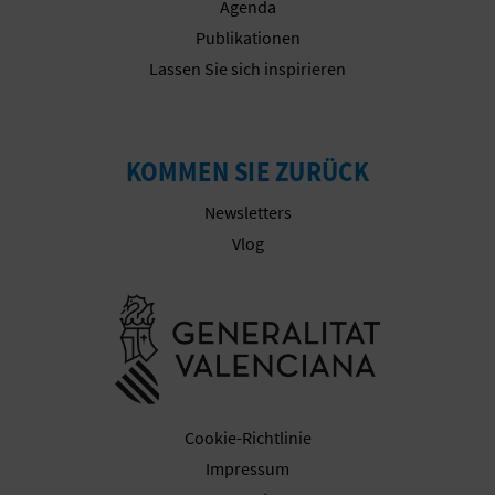
Agenda
Publikationen
Lassen Sie sich inspirieren
G
E
KOMMEN SIE ZURÜCK
W
E
Newsletters
Vlog
R
B
Besuchen Sie
L
I
C
Cookie-Richtlinie
Impressum
H