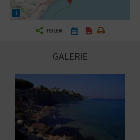
E
i
N
S
TEILEN
I
E
GALERIE
R
E
I
S
E
N