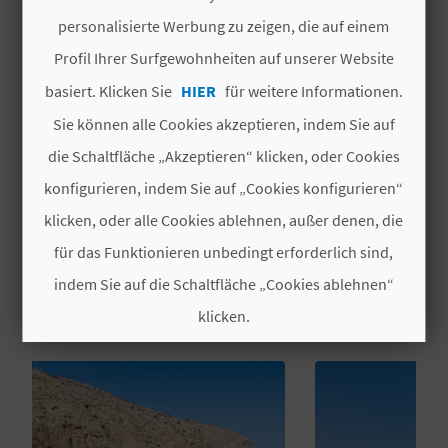
Playa Virgen
personalisierte Werbung zu zeigen, die auf einem
N
Profil Ihrer Surfgewohnheiten auf unserer Website
Cala
D
basiert. Klicken Sie
HIER
für weitere Informationen.
Bolos
A
Sie können alle Cookies akzeptieren, indem Sie auf
die Schaltfläche „Akzeptieren“ klicken, oder Cookies
konfigurieren, indem Sie auf „Cookies konfigurieren“
V
klicken, oder alle Cookies ablehnen, außer denen, die
L
für das Funktionieren unbedingt erforderlich sind,
DAS KÖNNTE SIE EBENFALLS
O
indem Sie auf die Schaltfläche „Cookies ablehnen“
INTERESSIEREN
G
klicken.
Cookies akzeptieren
B
Cookies ablehnen
E