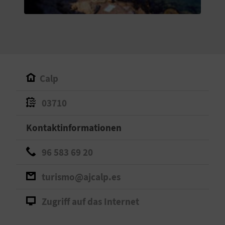
S
I
E
Calp
K
03710
O
Kontaktinformationen
M
M
96 583 69 20
E
turismo@ajcalp.es
N
Zugriff auf das Internet
S