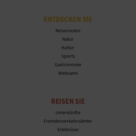
N
F
ENTDECKEN SIE
U
Reiserouten
SS
Natur
Kultur
A
Sports
B
Gastronomie
Webcams
D
R
U
REISEN SIE
C
Unterkünfte
Fremdenverkehrsämter
K
Erlebnisse