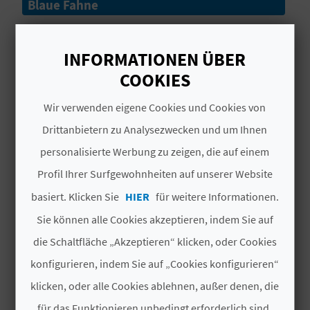
Blaue Fahne
N
# DIENSTLEISTUNGEN
D
INFORMATIONEN ÜBER
Bar
COOKIES
A
Playa Virgen
Wir verwenden eigene Cookies und Cookies von
Drittanbietern zu Analysezwecken und um Ihnen
V
Accesible
personalisierte Werbung zu zeigen, die auf einem
L
Bandera Azul
Profil Ihrer Surfgewohnheiten auf unserer Website
O
basiert. Klicken Sie
HIER
für weitere Informationen.
Parking
G
Sie können alle Cookies akzeptieren, indem Sie auf
Camping
die Schaltfläche „Akzeptieren“ klicken, oder Cookies
Lavapies
konfigurieren, indem Sie auf „Cookies konfigurieren“
B
klicken, oder alle Cookies ablehnen, außer denen, die
Estado del Mar
E
für das Funktionieren unbedingt erforderlich sind,