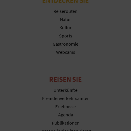
ENTDECKEN SIE
Reiserouten
Natur
G
Kultur
E
Sports
Gastronomie
W
Webcams
E
R
REISEN SIE
B
Unterkünfte
L
Fremdenverkehrsämter
I
Erlebnisse
C
Agenda
Publikationen
H
Lassen Sie sich inspirieren