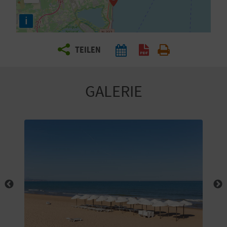
E
i
N
S
TEILEN
I
E
GALERIE
R
E
I
S
E
N