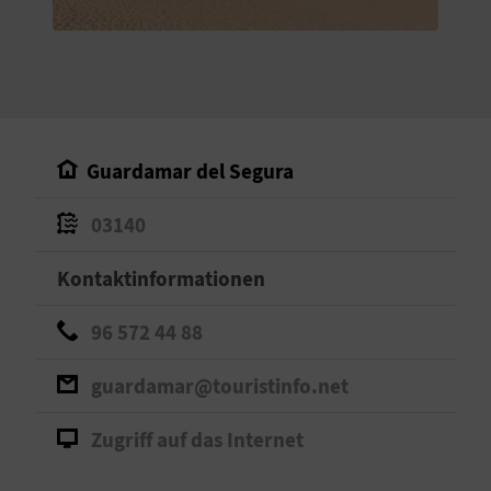
S
I
E
Guardamar del Segura
K
03140
O
Kontaktinformationen
M
M
96 572 44 88
E
guardamar@touristinfo.net
N
Zugriff auf das Internet
S