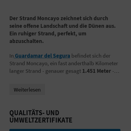
I
E
Der Strand Moncayo zeichnet sich durch
seine offene Landschaft und die Dünen aus.
Z
Ein ruhiger Strand, perfekt, um
U
abzuschalten.
R
In
Guardamar del Segura
befindet sich der
Ü
Strand Moncayo, ein fast anderthalb Kilometer
langer Strand - genauer gesagt
1.451 Meter
-
C
aus feinem, goldenen Sand. Ein traumhafter
K
Strand, um diese Gemeinde in der Nähe von
Weiterlesen
Torrevieja
zu genießen.
A
QUALITÄTS- UND
G
UMWELTZERTIFIKATE
E