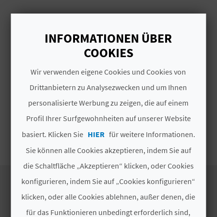
S
# TYPEN
I
INFORMATIONEN ÜBER
COOKIES
E
Handwerkskunst
Wir verwenden eigene Cookies und Cookies von
K
Drittanbietern zu Analysezwecken und um Ihnen
# SPEZIALITÄTEN
personalisierte Werbung zu zeigen, die auf einem
O
Profil Ihrer Surfgewohnheiten auf unserer Website
M
basiert. Klicken Sie
HIER
für weitere Informationen.
Lebensmittel
M
Sie können alle Cookies akzeptieren, indem Sie auf
E
die Schaltfläche „Akzeptieren“ klicken, oder Cookies
konfigurieren, indem Sie auf „Cookies konfigurieren“
N
klicken, oder alle Cookies ablehnen, außer denen, die
S
ENTDECKEN SIE
für das Funktionieren unbedingt erforderlich sind,