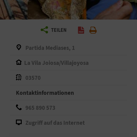
E
N
S
TEILEN
I
Partida Mediases, 1
E
La Vila Joiosa/Villajoyosa
R
03570
E
Kontaktinformationen
I
965 890 573
S
E
Zugriff auf das Internet
N