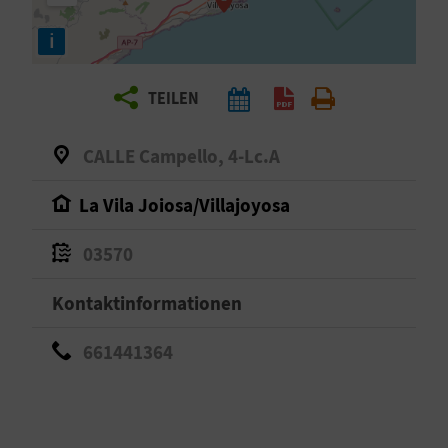
E
i
N
S
TEILEN
I
CALLE Campello, 4-Lc.A
E
La Vila Joiosa/Villajoyosa
R
03570
E
Kontaktinformationen
I
661441364
S
E
N