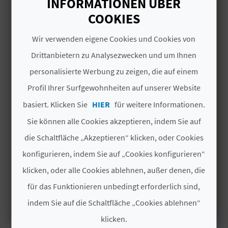
INFORMATIONEN ÜBER
I
COOKIES
E
DAS KÖNNTE SIE EBENFALLS
Wir verwenden eigene Cookies und Cookies von
Z
INTERESSIEREN
Drittanbietern zu Analysezwecken und um Ihnen
U
personalisierte Werbung zu zeigen, die auf einem
R
Profil Ihrer Surfgewohnheiten auf unserer Website
basiert. Klicken Sie
HIER
für weitere Informationen.
Ü
Sie können alle Cookies akzeptieren, indem Sie auf
C
die Schaltfläche „Akzeptieren“ klicken, oder Cookies
K
konfigurieren, indem Sie auf „Cookies konfigurieren“
klicken, oder alle Cookies ablehnen, außer denen, die
A
für das Funktionieren unbedingt erforderlich sind,
indem Sie auf die Schaltfläche „Cookies ablehnen“
G
MUSEU VALENCIÀ DEL
C
klicken.
E