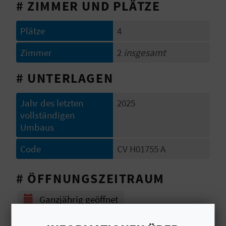
# ZIMMER UND PLÄTZE
S
Plätze
4
I
Zimmer
2
insgesamt
E
# UNTERLAGEN
K
Jahr des letzten
2025
O
vollständigen
Umbaus
M
Code
CV H01755 A
M
E
# ÖFFNUNGSZEITRAUM
N
Ganzjährig geöffnet
S