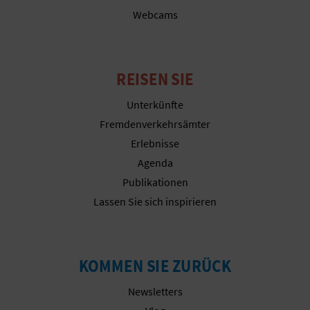
R
Webcams
E
C
REISEN SIE
H
Unterkünfte
N
Fremdenverkehrsämter
Erlebnisse
E
Agenda
D
Publikationen
Lassen Sie sich inspirieren
E
I
N
KOMMEN SIE ZURÜCK
E
Newsletters