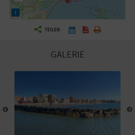
E
i
N
S
TEILEN
I
E
GALERIE
R
E
I
S
E
N