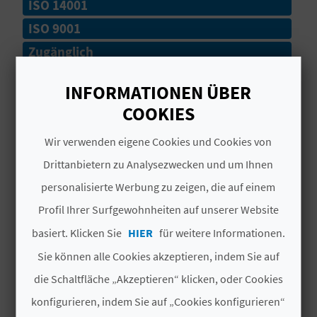
ISO 14001
N
ISO 9001
Zugänglich
D
A
# DIENSTLEISTUNGEN
INFORMATIONEN ÜBER
COOKIES
Juegos Deportivos
V
Wir verwenden eigene Cookies und Cookies von
Estado del Mar
L
Drittanbietern zu Analysezwecken und um Ihnen
Tourist Info
personalisierte Werbung zu zeigen, die auf einem
O
Profil Ihrer Surfgewohnheiten auf unserer Website
Chiringuito
G
basiert. Klicken Sie
HIER
für weitere Informationen.
Acceso Persona Movilidad Reducida
Sie können alle Cookies akzeptieren, indem Sie auf
B
die Schaltfläche „Akzeptieren“ klicken, oder Cookies
Servicios WC
E
konfigurieren, indem Sie auf „Cookies konfigurieren“
Patines