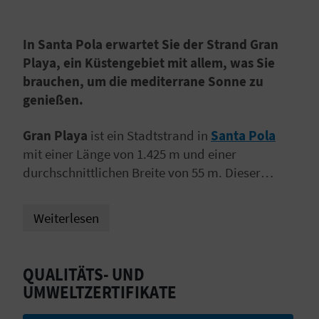
I
E
In Santa Pola erwartet Sie der Strand Gran
Playa, ein Küstengebiet mit allem, was Sie
Z
brauchen, um die mediterrane Sonne zu
U
genießen.
R
Gran Playa
ist ein Stadtstrand in
Santa Pola
Ü
mit einer Länge von 1.425 m und einer
durchschnittlichen Breite von 55 m. Dieser
C
breite Strand
befindet sich im westlichen Teil
K
der Gemeinde Alicante und wird von
Weiterlesen
Palmeninseln gesäumt, die das
charakteristische Landschaftsbild prägen.
A
QUALITÄTS- UND
G
UMWELTZERTIFIKATE
E