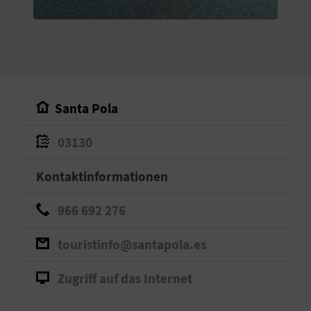
S
I
E
Santa Pola
K
03130
O
Kontaktinformationen
M
M
966 692 276
E
touristinfo@santapola.es
N
Zugriff auf das Internet
S