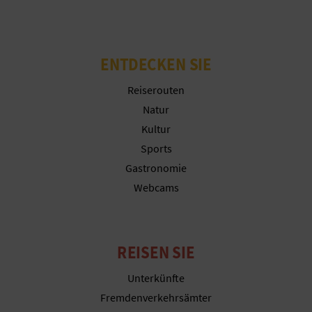
G
ENTDECKEN SIE
E
Reiserouten
W
Natur
Kultur
E
Sports
R
Gastronomie
Webcams
B
L
I
REISEN SIE
C
Unterkünfte
Fremdenverkehrsämter
H