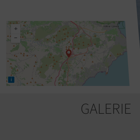
+
−
i
GALERIE