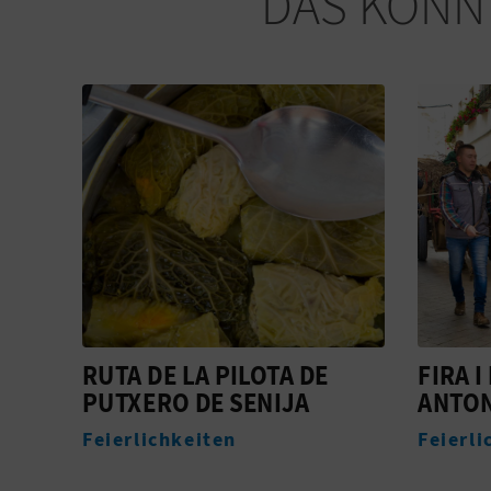
DAS KÖNNT
FIRA I PORRAT DE SANT
MARKT
ANTONI
Verans
Feierlichkeiten