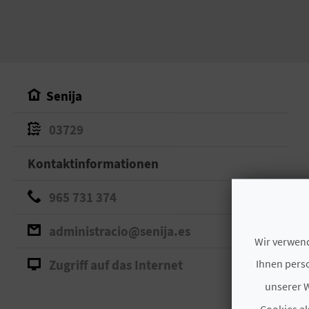
Senija
03729
Kontaktinformationen
965 731 374
administracio@senija.es
Wir verwend
Ihnen perso
Zugriff auf das Internet
unserer W
Cookies ak