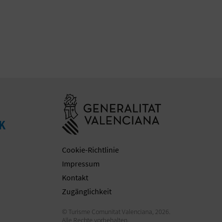
Besuchen Sie d
K
Cookie-Richtlinie
Impressum
Kontakt
Zugänglichkeit
© Turisme Comunitat Valenciana, 2026.
Alle Rechte vorbehalten.