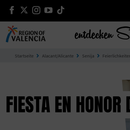
weiter auf facebook
weiter auf twitter
weiter auf instagram
weiter auf youtube
weiter auf tiktok
entdecken S
Gehe zu Comunitat Valenciana
Startseite
Alacant/Alicante
Senija
Feierlichkeite
FIESTA EN HONOR