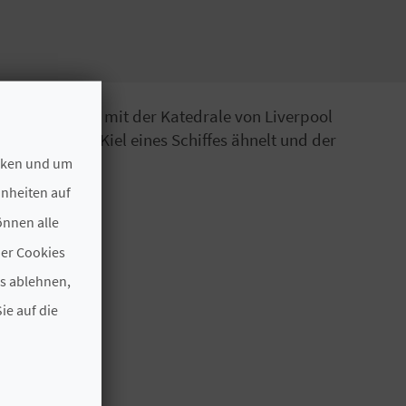
pel, zusammen mit der Katedrale von Liverpool
riss, der dem Kiel eines Schiffes ähnelt und der
ecken und um
hnheiten auf
önnen alle
der Cookies
es ablehnen,
ie auf die