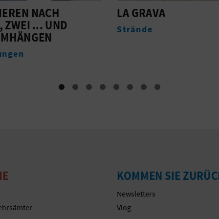
AVA
TOURIST INFO XÀBIA
PORT
e
Tourismusbüros
IE
KOMMEN SIE ZURÜC
Newsletters
ehrsämter
Vlog