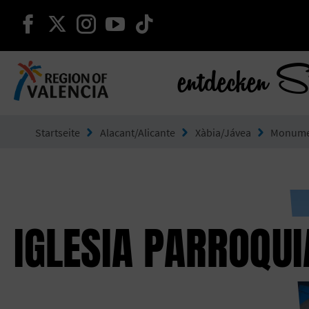
weiter auf facebook
weiter auf twitter
weiter auf instagram
weiter auf youtube
weiter auf tiktok
entdecken S
Gehe zu Comunitat Valenciana
Startseite
Alacant/Alicante
Xàbia/Jávea
Monume
IGLESIA PARROQUI