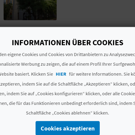
Sie gilt als eine der drei best gebauten modernen Tem
INFORMATIONEN ÜBER COOKIES
und der von Brasilia. Die Kirche hat einen ovalen Grund
aus Zement und Eisen gebaut ist.
en eigene Cookies und Cookies von Drittanbietern zu Analysezw
nalisierte Werbung zu zeigen, die auf einem Profil Ihrer Surfgewo
ebsite basiert. Klicken Sie
HIER
für weitere Informationen. Sie k
MEHR INFORMATIONEN
zeptieren, indem Sie auf die Schaltfläche „Akzeptieren“ klicken, o
Zeitplan
Horario de culto
en, indem Sie auf „Cookies konfigurieren“ klicken, oder alle Cooki
en, die für das Funktionieren unbedingt erforderlich sind, indem S
Schaltfläche „Cookies ablehnen“ klicken.
Cookies akzeptieren