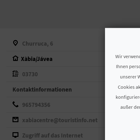
Churruca, 6
Wir verwend
Xàbia/Jávea
Ihnen perso
03730
unserer W
Cookies ak
Kontaktinformationen
konfigurier
965794356
außer den
xabiacentre@touristinfo.net
Zugriff auf das Internet