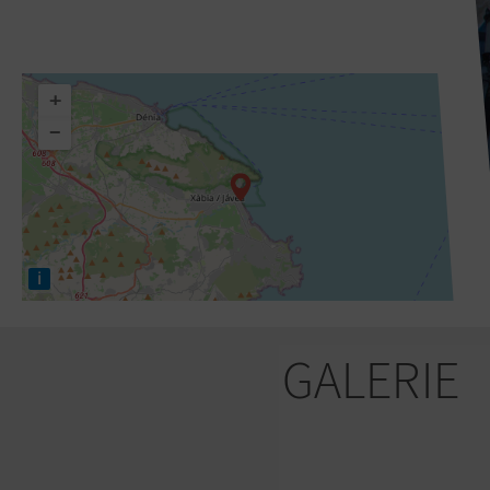
+
−
i
GALERIE