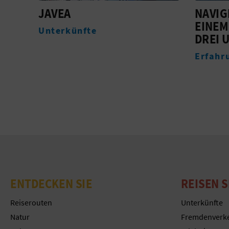
NAVIGIEREN NACH
LA GR
EINEM, ZWEI ... UND
Stränd
DREI UMHÄNGEN
Erfahrungen
ENTDECKEN SIE
REISEN S
Reiserouten
Unterkünfte
Natur
Fremdenverk