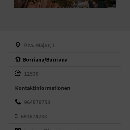
S
I
E
Pza. Major, 1
K
Borriana/Burriana
O
12530
M
M
Kontaktinformationen
E
964570753
N
691674233
S