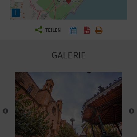
E
i
N
S
TEILEN
I
E
GALERIE
R
E
I
S
E
N