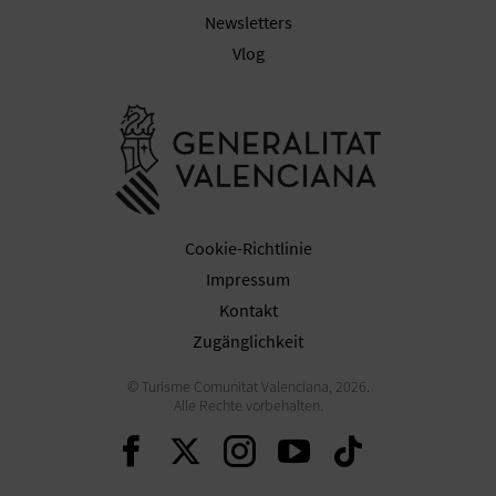
Newsletters
Vlog
G
Besuchen Sie
E
W
E
Cookie-Richtlinie
R
Impressum
B
Kontakt
Zugänglichkeit
L
© Turisme Comunitat Valenciana, 2026.
I
Alle Rechte vorbehalten.
C
Weiter auf Facebook
Weiter auf Twitter
Weiter auf Ins
Weiter auf 
Weiter 
H