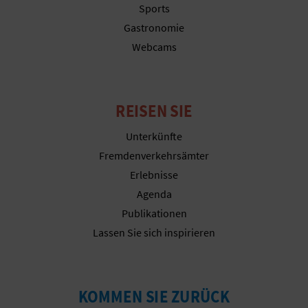
N
Sports
Gastronomie
F
Webcams
U
SS
REISEN SIE
A
Unterkünfte
B
Fremdenverkehrsämter
D
Erlebnisse
Agenda
R
Publikationen
U
Lassen Sie sich inspirieren
C
K
KOMMEN SIE ZURÜCK