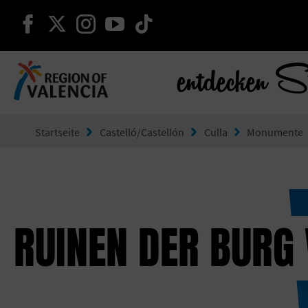
weiter auf facebook
weiter auf twitter
weiter auf instagram
weiter auf youtube
weiter auf tiktok
entdecken S
Gehe zu Comunitat Valenciana
Startseite
Castelló/Castellón
Culla
Monumente
RUINEN DER BURG