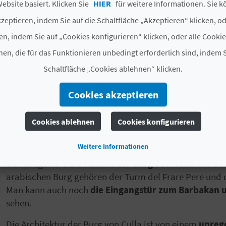
ebsite basiert. Klicken Sie
HIER
für weitere Informationen. Sie k
zeptieren, indem Sie auf die Schaltfläche „Akzeptieren“ klicken, o
en, indem Sie auf „Cookies konfigurieren“ klicken, oder alle Cooki
en, die für das Funktionieren unbedingt erforderlich sind, indem S
Erkunden Sie Culla und ihre mittelalterliche Seite 
Schaltfläche „Cookies ablehnen“ klicken.
der Burg.
Cookies akzeptieren
Entdecken Sie Culla und erfahren Sie, warum es als
"di
Traditionen und Kultur gibt es an dieses wunderbare R
Cookies ablehnen
Cookies konfigurieren
die Altstadt, die zur Städte von kulturellem Interesse e
mittelalterlichste und magischste Seite von Culla.
Weitere Informationen
Besichtigen Sie
die Ruinen der Burg von Culla aus d
arabischen Burg gehören der Turm del Frare Pere und
Man kann auch noch
die Eingangstür zum Barbakan 
sehen.
Die Architektur der Burg von Culla ist von einem
unreg