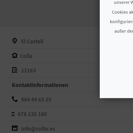
unserer W
Cookies ak
konfigurier
außer den
El Castell
Culla
12163
Kontaktinformationen
964 44 63 25
678 135 160
info@culla.es