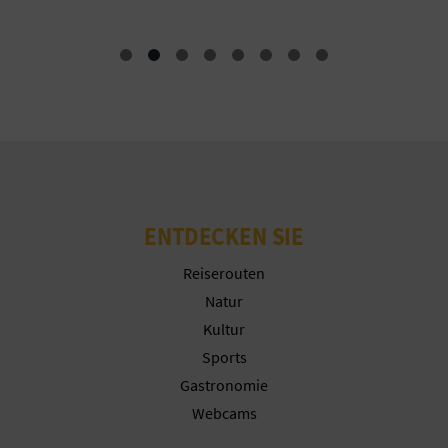
N
F
U
SS
A
B
ENTDECKEN SIE
D
Reiserouten
R
Natur
U
Kultur
Sports
C
Gastronomie
K
Webcams