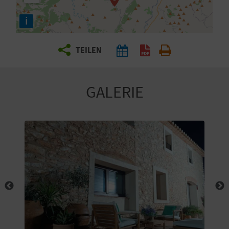
E
i
N
S
TEILEN
I
E
GALERIE
R
E
I
S
E
N