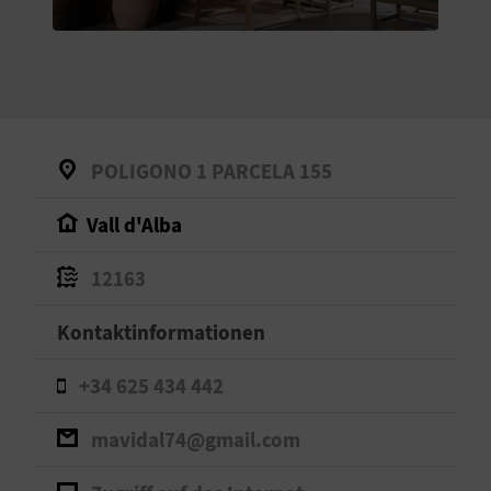
S
I
E
POLIGONO 1 PARCELA 155
K
Vall d'Alba
O
12163
M
M
Kontaktinformationen
E
+34 625 434 442
N
mavidal74@gmail.com
S