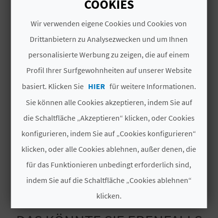
COOKIES
Gesamtzahl der
13
N
Wir verwenden eigene Cookies und Cookies von
Plätze
D
Drittanbietern zu Analysezwecken und um Ihnen
#UNTERLAGEN
personalisierte Werbung zu zeigen, die auf einem
A
Profil Ihrer Surfgewohnheiten auf unserer Website
Kennzeichen der
Nein
basiert. Klicken Sie
HIER
für weitere Informationen.
Luxusklasse
V
Sie können alle Cookies akzeptieren, indem Sie auf
Modalität
No compartida
L
die Schaltfläche „Akzeptieren“ klicken, oder Cookies
Kategorie
Dos estrellas
O
konfigurieren, indem Sie auf „Cookies konfigurieren“
klicken, oder alle Cookies ablehnen, außer denen, die
G
Kategorie
CV-ARU000885-CS
für das Funktionieren unbedingt erforderlich sind,
indem Sie auf die Schaltfläche „Cookies ablehnen“
B
klicken.
E