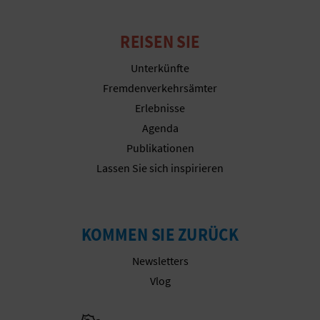
REISEN SIE
G
Unterkünfte
E
Fremdenverkehrsämter
W
Erlebnisse
Agenda
E
Publikationen
R
Lassen Sie sich inspirieren
B
L
KOMMEN SIE ZURÜCK
I
Newsletters
C
Vlog
H