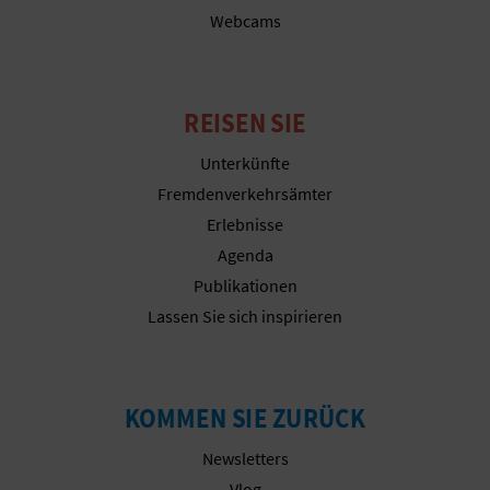
Webcams
N
D
REISEN SIE
A
Unterkünfte
Fremdenverkehrsämter
V
Erlebnisse
L
Agenda
Publikationen
O
Lassen Sie sich inspirieren
G
KOMMEN SIE ZURÜCK
B
Newsletters
E
Vlog