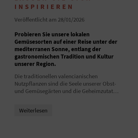
E
INSPIRIEREN
N
Veröffentlicht am 28/01/2026
S
Probieren Sie unsere lokalen
I
Gemüsesorten auf einer Reise unter der
mediterranen Sonne, entlang der
E
gastronomischen Tradition und Kultur
unserer Region.
R
Die traditionellen valencianischen
Nutzpflanzen sind die Seele unserer Obst-
E
und Gemüsegärten und die Geheimzutat
I
vieler
unserer köstlichsten Rezepte
. Es
sind nicht einfach nur Lebensmittel, sondern
S
Weiterlesen
vielmehr
authentische kulinarische
Juwelen
, die seit Jahrhunderten von
E
unseren Landwirten mit Sorgfalt ausgewählt
N
werden und unvergleichbare Aromen bieten.