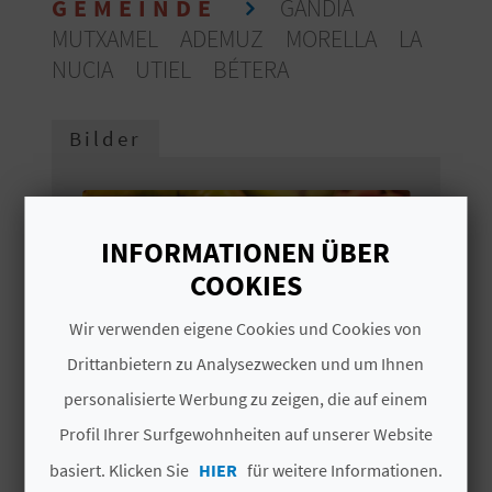
GEMEINDE
GANDIA
S
MUTXAMEL
ADEMUZ
MORELLA
LA
NUCIA
UTIEL
BÉTERA
I
E
Bilder
K
O
INFORMATIONEN ÜBER
COOKIES
M
M
Wir verwenden eigene Cookies und Cookies von
Drittanbietern zu Analysezwecken und um Ihnen
E
personalisierte Werbung zu zeigen, die auf einem
N
Profil Ihrer Surfgewohnheiten auf unserer Website
S
basiert. Klicken Sie
HIER
für weitere Informationen.