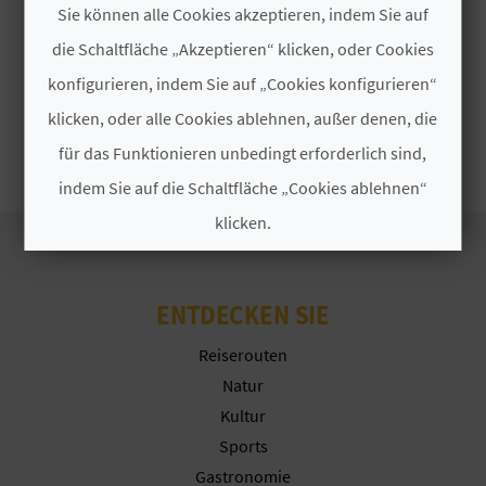
I
Sie können alle Cookies akzeptieren, indem Sie auf
die Schaltfläche „Akzeptieren“ klicken, oder Cookies
E
konfigurieren, indem Sie auf „Cookies konfigurieren“
Z
klicken, oder alle Cookies ablehnen, außer denen, die
U
für das Funktionieren unbedingt erforderlich sind,
R
indem Sie auf die Schaltfläche „Cookies ablehnen“
klicken.
Ü
C
Cookies akzeptieren
ENTDECKEN SIE
K
Cookies ablehnen
Reiserouten
Natur
Cookies konfigurieren
A
Kultur
G
Weitere Informationen
Sports
Gastronomie
E