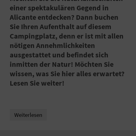
E
einer spektakulären Gegend in
N
Alicante entdecken? Dann buchen
S
Sie Ihren Aufenthalt auf diesem
Campingplatz, denn er ist mit allen
I
nötigen Annehmlichkeiten
E
ausgestattet und befindet sich
inmitten der Natur! Möchten Sie
R
wissen, was Sie hier alles erwartet?
Lesen Sie weiter!
E
I
S
Weiterlesen
E
N