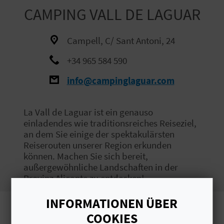
CAMPING VALL DE LAGUAR
S
I
Campell, C/ Sant Antoni, 24
E
+34 965 584 590
info@campinglaguar.com
K
O
La Vall de Laguar ist ein genauso
einladendes wie traditionsreiches Reiseziel,
M
an dem Sie einige der spektakulärsten
Reiserouten unserer Region erkunden
M
können. Machen Sie sich bereit,
außergewöhnliche Landschaften in der
E
Provinz Alicante zu entdecken!
N
INFORMATIONEN ÜBER
S
Bilder
COOKIES