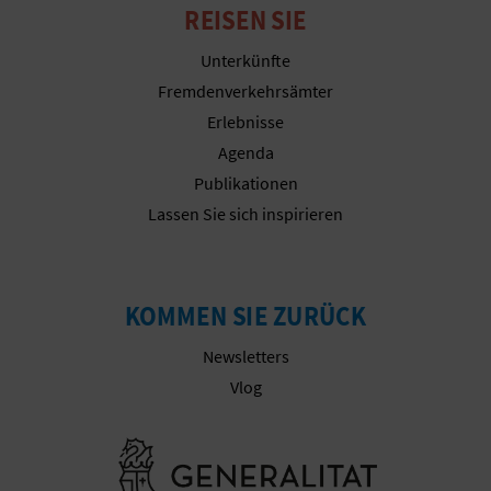
REISEN SIE
R
E
Unterkünfte
Fremdenverkehrsämter
C
Erlebnisse
H
Agenda
Publikationen
N
Lassen Sie sich inspirieren
E
D
KOMMEN SIE ZURÜCK
E
Newsletters
I
Vlog
N
Besuchen Sie
E