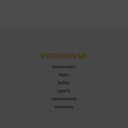
N
Cookies ablehnen
D
Cookies konfigurieren
A
Weitere Informationen
V
ENTDECKEN SIE
L
Reiserouten
Natur
O
Kultur
G
Sports
Gastronomie
Webcams
B
E