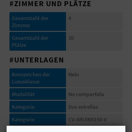
#ZIMMER UND PLÄTZE
S
Gesamtzahl der
4
I
Zimmer
E
Gesamtzahl der
10
Plätze
K
#UNTERLAGEN
O
Kennzeichen der
Nein
M
Luxusklasse
M
Modalität
No compartida
E
Kategorie
Dos estrellas
N
Kategorie
CV-ARU000150-V
S