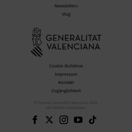
N
Newsletters
F
Vlog
U
Besuchen Sie
SS
A
B
Cookie-Richtlinie
D
Impressum
Kontakt
R
Zugänglichkeit
U
© Turisme Comunitat Valenciana, 2026.
C
Alle Rechte vorbehalten.
Weiter auf Facebook
Weiter auf Twitter
Weiter auf Ins
Weiter auf 
Weiter 
K