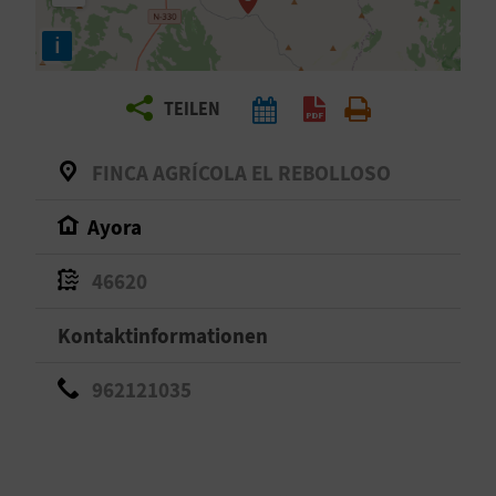
E
i
N
S
TEILEN
I
FINCA AGRÍCOLA EL REBOLLOSO
E
Ayora
R
46620
E
Kontaktinformationen
I
962121035
S
E
N