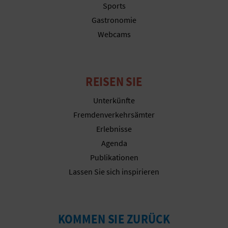
Sports
R
Gastronomie
E
Webcams
C
H
REISEN SIE
N
Unterkünfte
E
Fremdenverkehrsämter
Erlebnisse
D
Agenda
E
Publikationen
I
Lassen Sie sich inspirieren
N
E
KOMMEN SIE ZURÜCK