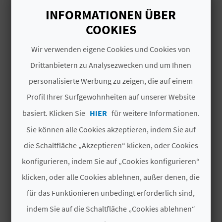
I
INFORMATIONEN ÜBER
E
COOKIES
Z
DAS KÖNNTE SIE EBENFALLS
Wir verwenden eigene Cookies und Cookies von
INTERESSIEREN
U
Drittanbietern zu Analysezwecken und um Ihnen
personalisierte Werbung zu zeigen, die auf einem
R
Profil Ihrer Surfgewohnheiten auf unserer Website
Ü
basiert. Klicken Sie
HIER
für weitere Informationen.
C
Sie können alle Cookies akzeptieren, indem Sie auf
K
die Schaltfläche „Akzeptieren“ klicken, oder Cookies
konfigurieren, indem Sie auf „Cookies konfigurieren“
klicken, oder alle Cookies ablehnen, außer denen, die
A
für das Funktionieren unbedingt erforderlich sind,
G
indem Sie auf die Schaltfläche „Cookies ablehnen“
E