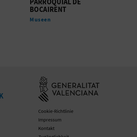
VIC
Webcams
Mus
Besuchen Sie d
K
Cookie-Richtlinie
Impressum
Kontakt
Zugänglichkeit