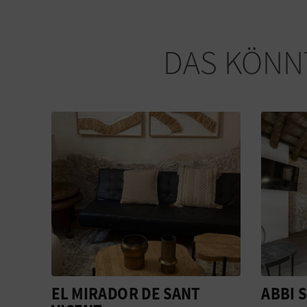
DAS KÖNNT
ABBI SUITES
IGLES