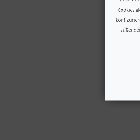
Cookies ak
konfigurier
außer den