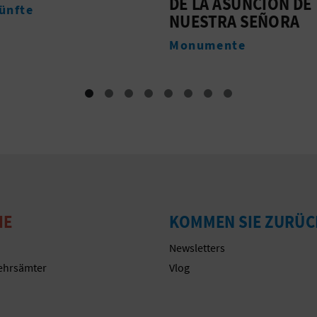
 ASUNCIÓN DE
PARROQUIAL DE
RA SEÑORA
BOCAIRENT
ente
Museen
IE
KOMMEN SIE ZURÜC
Newsletters
ehrsämter
Vlog