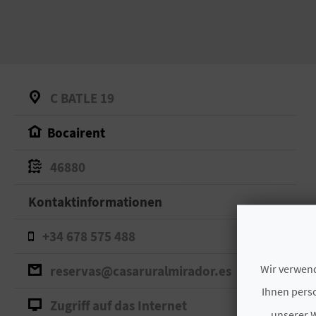
C BATLE 19
Bocairent
46880
Kontaktinformationen
+34 678 575 488
Wir verwend
reservas@casaruralmirador.es
Ihnen perso
Zugriff auf das Internet
unserer W