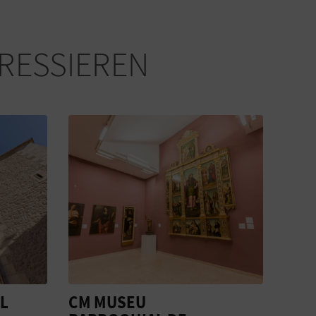
ERESSIEREN
BOCAIRENT
CM 