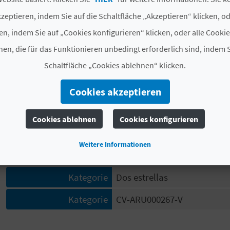
#ZIMMER UND PLÄTZE
zeptieren, indem Sie auf die Schaltfläche „Akzeptieren“ klicken, o
en, indem Sie auf „Cookies konfigurieren“ klicken, oder alle Cooki
Gesamtzahl der
7
Zimmer
en, die für das Funktionieren unbedingt erforderlich sind, indem S
Schaltfläche „Cookies ablehnen“ klicken.
Gesamtzahl der Plätze
14
Cookies akzeptieren
#UNTERLAGEN
Cookies ablehnen
Cookies konfigurieren
Kennzeichen der
Nein
Luxusklasse
Weitere Informationen
Modalität
Compartida
Kategorie
Dos estrellas
Kategorie
CV-ARU000267-V