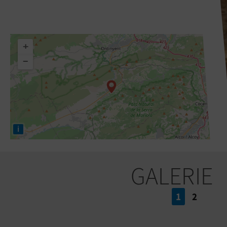
+
−
i
GALERIE
1
2