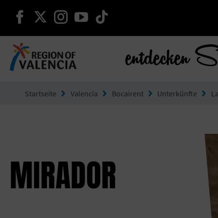
weiter auf facebook
weiter auf twitter
weiter auf instagram
weiter auf youtube
weiter auf tiktok
entdecken S
Gehe zu Comunitat Valenciana
Startseite
Valencia
Bocairent
Unterkünfte
L
MIRADOR