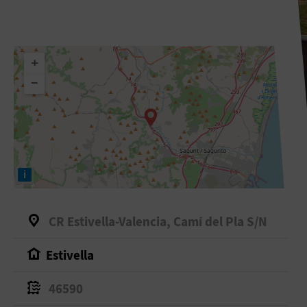
+
−
i
CR Estivella-Valencia, Camí del Pla S/N
Estivella
46590