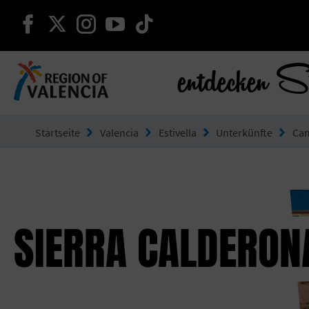
weiter auf facebook
weiter auf twitter
weiter auf instagram
weiter auf youtube
weiter auf tiktok
entdecken S
Gehe zu Comunitat Valenciana
Startseite
Valencia
Estivella
Unterkünfte
Ca
SIERRA CALDERON