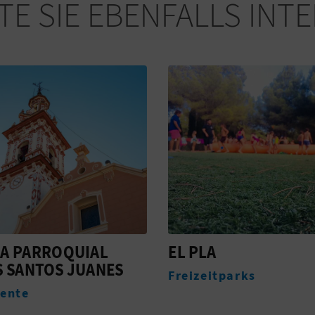
E SIE EBENFALLS INT
A
EL RINCON DE PAU
itparks
Unterkünfte