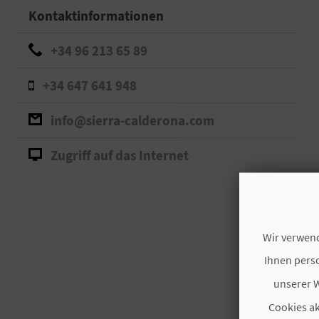
Kontaktinformationen
+34 96 213 65 89
+34 647 641 948
info@sierra-calderona.com
Zugriff auf das Internet
Wir verwend
Ihnen perso
unserer W
Cookies ak