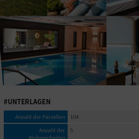
#UNTERLAGEN
Anzahl der Parzellen
104
Anzahl der
5
Wohneinheiten