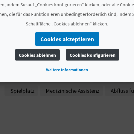
Kategorie
CV-CAM000050-V
en, indem Sie auf „Cookies konfigurieren“ klicken, oder alle Cooki
en, die für das Funktionieren unbedingt erforderlich sind, indem S
#ÖFFNUNGSZEITRAUM
Schaltfläche „Cookies ablehnen“ klicken.
Ganzjährig geöffnet
Cookies akzeptieren
# DIENSTLEISTUNGEN
Cookies ablehnen
Cookies konfigurieren
Aufbewahrung von Wertgegenständen
Gas
Weitere Informationen
Deponie für chemische Toiletten
Cafeteria
Spielplatz
Medizinische Assistenz
Abfluss f