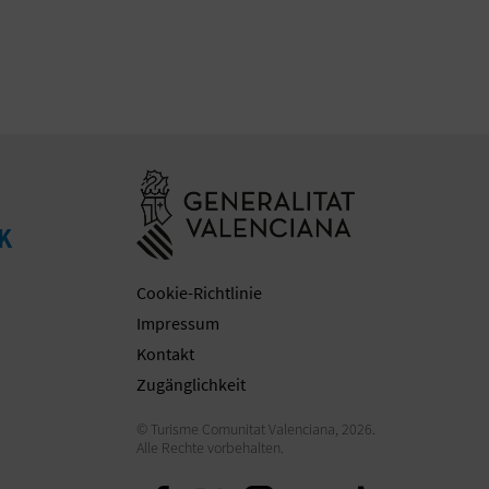
Besuchen Sie d
K
Cookie-Richtlinie
Impressum
Kontakt
Zugänglichkeit
© Turisme Comunitat Valenciana, 2026.
Alle Rechte vorbehalten.