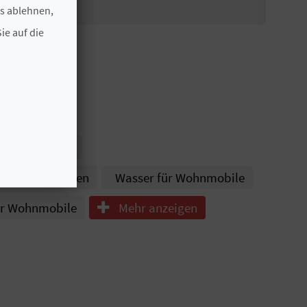
es ablehnen,
ie auf die
Schwimmbad
Waschmaschinen
Wasser für Wohnmobile
ür Wohnmobile
Mehr anzeigen