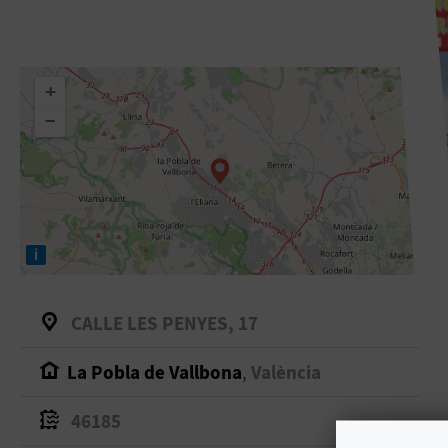
+
−
i
CALLE LES PENYES, 17
La Pobla de Vallbona
,
València
46185