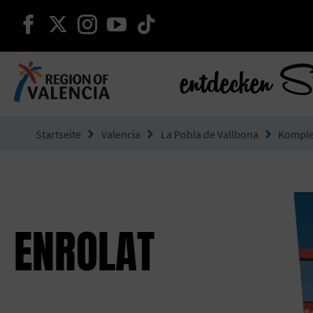
weiter auf facebook
weiter auf twitter
weiter auf instagram
weiter auf youtube
weiter auf tiktok
entdecken S
Gehe zu Comunitat Valenciana
Startseite
Valencia
La Pobla de Vallbona
Komple
ENROLAT