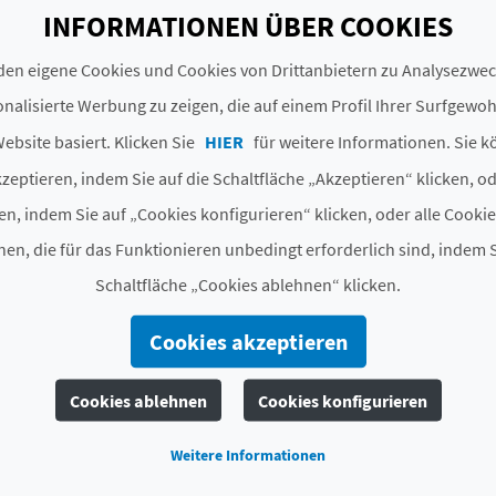
St?te
València
INFORMATIONEN ÜBER COOKIES
Unterschrift
CVNR00063 V
en eigene Cookies und Cookies von Drittanbietern zu Analysezw
nalisierte Werbung zu zeigen, die auf einem Profil Ihrer Surfgewo
# SPEZIALITÄTEN
ebsite basiert. Klicken Sie
HIER
für weitere Informationen. Sie k
zeptieren, indem Sie auf die Schaltfläche „Akzeptieren“ klicken, o
Paseos en barca
en, indem Sie auf „Cookies konfigurieren“ klicken, oder alle Cooki
en, die für das Funktionieren unbedingt erforderlich sind, indem S
Schaltfläche „Cookies ablehnen“ klicken.
Cookies akzeptieren
E SIE EBENFALLS INT
Cookies ablehnen
Cookies konfigurieren
Weitere Informationen