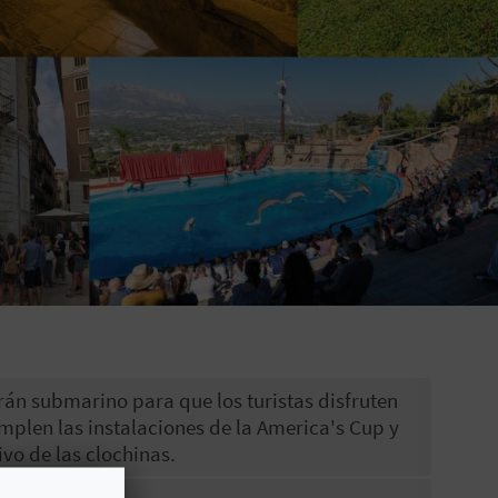
án submarino para que los turistas disfruten
mplen las instalaciones de la America's Cup y
vo de las clochinas.