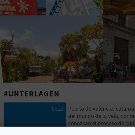
#UNTERLAGEN
Setzt
Puerto de Valencia: catamar
del mundo de la vela, conte
conozcan el proceso de culti