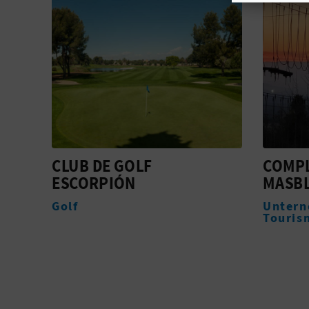
COMPLEJO DEPORTIVO
TERCE
MASBLOCK SL
CERVE
Unternehmen für aktiven
Kompl
Tourismus
Dienst