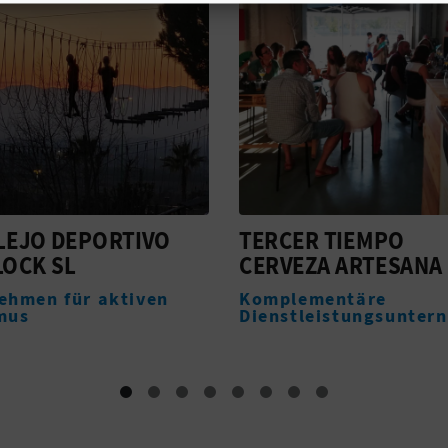
R TIEMPO
AD HOC PARQUE
ZA ARTESANA
Unterkünfte
ementäre
leistungsunternehmen