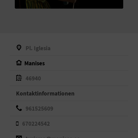
S
I
E
Pl. Iglesia
K
Manises
O
46940
M
M
Kontaktinformationen
E
961525609
N
670224542
S