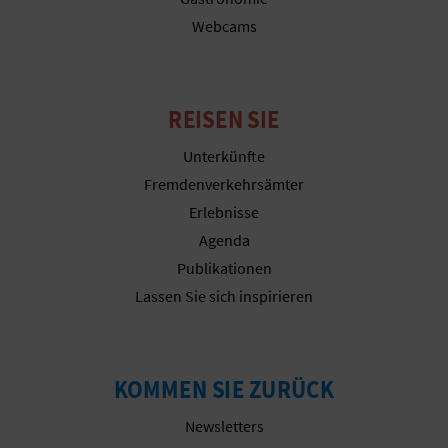
Webcams
G
E
REISEN SIE
W
Unterkünfte
Fremdenverkehrsämter
E
Erlebnisse
R
Agenda
Publikationen
B
Lassen Sie sich inspirieren
L
I
KOMMEN SIE ZURÜCK
C
Newsletters
H