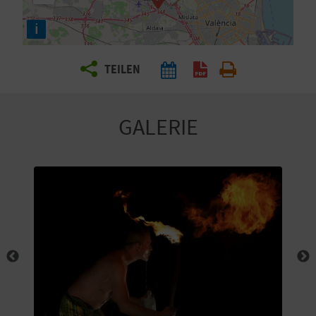
E
i
N
S
TEILEN
I
E
GALERIE
R
E
I
S
E
N