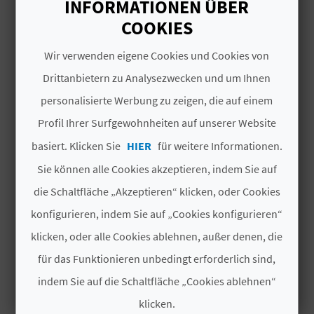
INFORMATIONEN ÜBER
Anfangsdatum
COOKIES
N
16/10/2026
D
Wir verwenden eigene Cookies und Cookies von
Ende
Drittanbietern zu Analysezwecken und um Ihnen
A
18/10/2026
personalisierte Werbung zu zeigen, die auf einem
The Medieval Market of Manises recreates the
Profil Ihrer Surfgewohnheiten auf unserer Website
Middle Ages with its
V
characters, gastronomy,
basiert. Klicken Sie
HIER
für weitere Informationen.
music and ancient trades.
In addition to having
L
special corners to see first-hand what the daily
Sie können alle Cookies akzeptieren, indem Sie auf
life of our ancestors was like.
O
die Schaltfläche „Akzeptieren“ klicken, oder Cookies
Weiterlesen
konfigurieren, indem Sie auf „Cookies konfigurieren“
G
klicken, oder alle Cookies ablehnen, außer denen, die
# VERFÜGBARKEIT
für das Funktionieren unbedingt erforderlich sind,
Ganzjährig
B
indem Sie auf die Schaltfläche „Cookies ablehnen“
E
klicken.