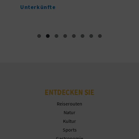
N
Unterkünfte
T
F
U
SS
A
B
D
R
ENTDECKEN SIE
U
Reiserouten
Natur
C
Kultur
K
Sports
Gastronomie