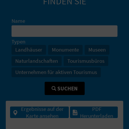
FINDEN SIE
I
E
Name
Z
U
Typen
R
Landhäuser
Monumente
Museen
Naturlandschaften
Tourismusbüros
Ü
Unternehmen für aktiven Tourismus
C
K
SUCHEN
A
Ergebnisse auf der
PDF
Karte ansehen
Herunterladen
G
E