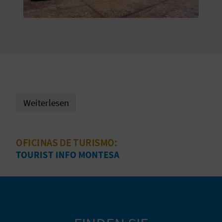
S
I
E
K
Weiterlesen
O
M
OFICINAS DE TURISMO:
M
TOURIST INFO MONTESA
E
N
S