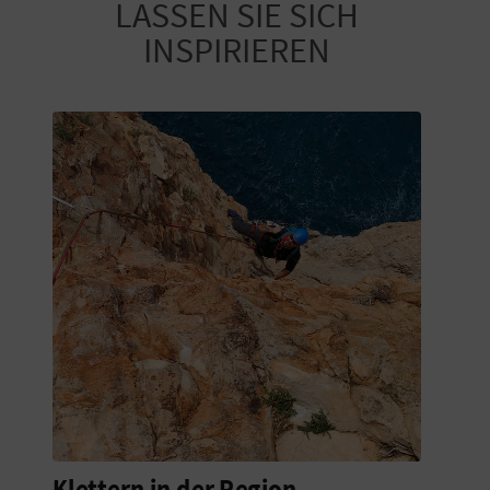
LASSEN SIE SICH
INSPIRIEREN
G
E
W
E
R
B
L
I
C
H
Klettern in der Region