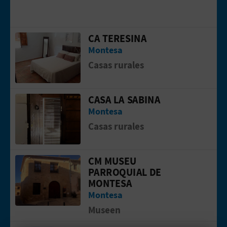
N
CA TERESINA
Gehen Sie auf die Seite vonCA TERESI
D
Montesa
A
Casas rurales
V
CASA LA SABINA
Gehen Sie auf die Seite vonCASA LA S
Montesa
L
Casas rurales
O
G
CM MUSEU
Gehen Sie auf die Seite vonCM Museu 
PARROQUIAL DE
MONTESA
B
Montesa
Museen
E