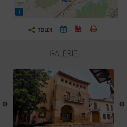
E
i
N
S
TEILEN
PDF generieren
Drucken
I
E
GALERIE
R
E
I
S
E
N