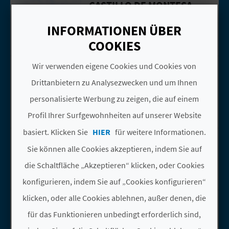
CASTILLO DE MONTESA
Gehen Sie auf die Seite vonCastillo d
R
Montesa
E
INFORMATIONEN ÜBER
Monumente
COOKIES
C
PARAJE NATURAL
Wir verwenden eigene Cookies und Cookies von
Gehen Sie auf die Seite vonParaje Nat
H
MUNICIPAL "BARRANC
Drittanbietern zu Analysezwecken und um Ihnen
DE LA FOSCH"
N
personalisierte Werbung zu zeigen, die auf einem
Montesa
E
Profil Ihrer Surfgewohnheiten auf unserer Website
Naturlandschaften
D
basiert. Klicken Sie
HIER
für weitere Informationen.
TOURIST INFO
Gehen Sie auf die Seite vonTOURIST 
MONTESA
Sie können alle Cookies akzeptieren, indem Sie auf
E
Montesa
die Schaltfläche „Akzeptieren“ klicken, oder Cookies
I
Tourismusbüros
konfigurieren, indem Sie auf „Cookies konfigurieren“
N
klicken, oder alle Cookies ablehnen, außer denen, die
ASSUMUT
Gehen Sie auf die Seite vonASSUMUT
E
Agost
für das Funktionieren unbedingt erforderlich sind,
Unternehmen für aktiven