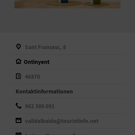
S
I
E
Sant Francesc, 8
K
Ontinyent
O
46870
M
M
Kontaktinformationen
E
962 389 091
N
valldalbaida@touristinfo.net
S