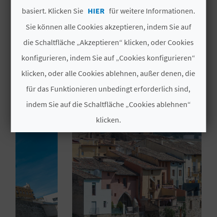
SICTED
basiert. Klicken Sie
HIER
für weitere Informationen.
N
Sie können alle Cookies akzeptieren, indem Sie auf
D
die Schaltfläche „Akzeptieren“ klicken, oder Cookies
A
konfigurieren, indem Sie auf „Cookies konfigurieren“
DAS KÖNNTE SIE EBENFALLS
klicken, oder alle Cookies ablehnen, außer denen, die
INTERESSIEREN
für das Funktionieren unbedingt erforderlich sind,
V
indem Sie auf die Schaltfläche „Cookies ablehnen“
L
klicken.
O
Cookies akzeptieren
G
Cookies ablehnen
B
Cookies konfigurieren
E