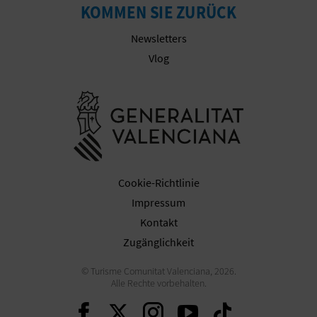
KOMMEN SIE ZURÜCK
Newsletters
G
Vlog
E
Besuchen Sie
W
E
R
Cookie-Richtlinie
B
Impressum
L
Kontakt
Zugänglichkeit
I
© Turisme Comunitat Valenciana, 2026.
C
Alle Rechte vorbehalten.
H
Weiter auf Facebook
Weiter auf Twitter
Weiter auf Ins
Weiter auf 
Weiter 