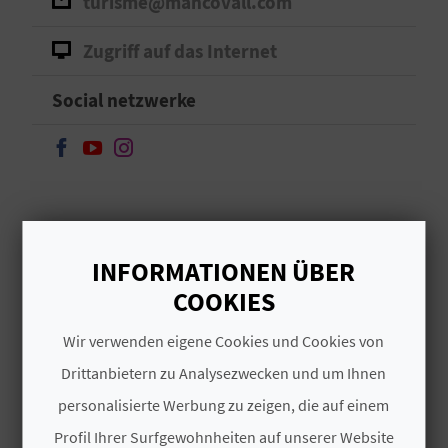
turisme@mancovall.com
I
Zugriff auf das Internet
E
Z
Social netzwerke
U
Weiter auf Facebook
Weiter auf Youtube
Weiter auf Instagram
R
Ü
C
INFORMATIONEN ÜBER
K
COOKIES
Weiterlesen
Wir verwenden eigene Cookies und Cookies von
A
Drittanbietern zu Analysezwecken und um Ihnen
QUALITÄTS- UND
G
personalisierte Werbung zu zeigen, die auf einem
UMWELTZERTIFIKATE
Profil Ihrer Surfgewohnheiten auf unserer Website
E