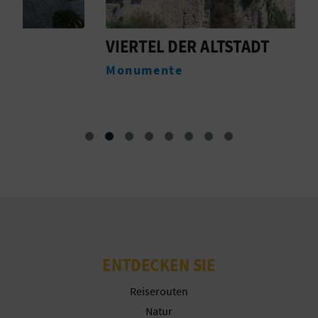
Weitere Informationen
R
E
VIERTEL DER ALTSTADT
R
C
Monumente
F
H
N
E
D
E
I
ENTDECKEN SIE
N
Reiserouten
E
Natur