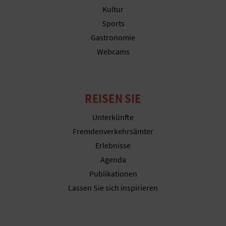
N
Kultur
F
Sports
Gastronomie
U
Webcams
SS
A
REISEN SIE
B
Unterkünfte
D
Fremdenverkehrsämter
R
Erlebnisse
Agenda
U
Publikationen
C
Lassen Sie sich inspirieren
K