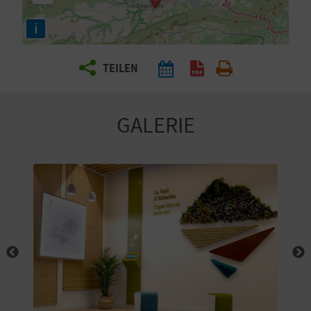
E
i
N
S
TEILEN
I
E
GALERIE
R
E
I
S
E
N