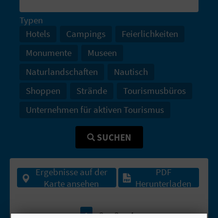
R
Typen
E
Hotels
Campings
Feierlichkeiten
C
Monumente
Museen
H
Naturlandschaften
Nautisch
N
Shoppen
Strände
Tourismusbüros
E
Unternehmen für aktiven Tourismus
D
SUCHEN
E
I
Ergebnisse auf der
PDF
N
Karte ansehen
Herunterladen
E
1
2
3
4