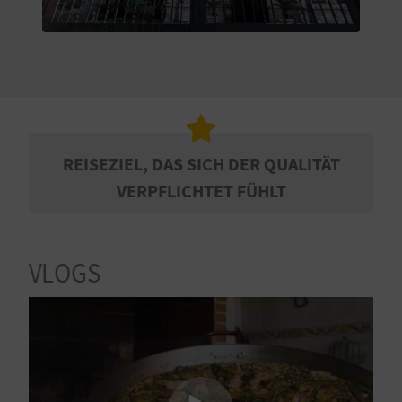
S
I
E
K
REISEZIEL, DAS SICH DER QUALITÄT
VERPFLICHTET FÜHLT
O
M
VLOGS
M
E
N
S