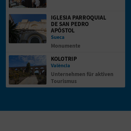
E
IGLESIA PARROQUIAL
Gehen Sie auf die Seite vonIglesia Pa
A
DE SAN PEDRO
APÓSTOL
N
Sueca
M
Monumente
E
KOLOTRIP
Gehen Sie auf die Seite vonKOLOTRIP
L
València
Unternehmen für aktiven
D
Tourismus
U
N
G