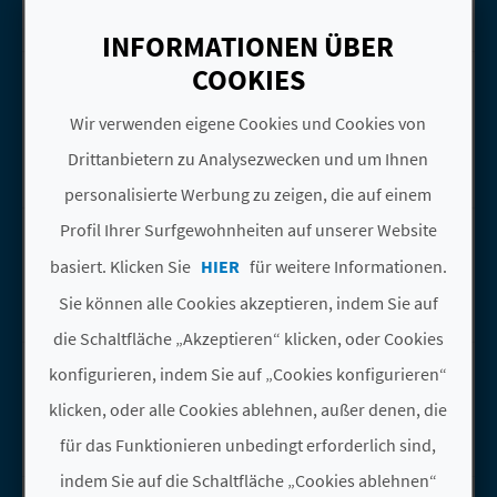
N
INFORMATIONEN ÜBER
F
ASILO ANCIANOS
COOKIES
Gehen Sie auf die Seite vonAsilo Anc
U
DESAMPARADOS DEL
SAGRADO CORAZÓN
Wir verwenden eigene Cookies und Cookies von
SS
Sueca
Drittanbietern zu Analysezwecken und um Ihnen
Monumente
A
personalisierte Werbung zu zeigen, die auf einem
B
ATENEO SUECO DEL
Profil Ihrer Surfgewohnheiten auf unserer Website
Gehen Sie auf die Seite vonAteneo Sue
SOCORRO
basiert. Klicken Sie
HIER
für weitere Informationen.
D
Sueca
Sie können alle Cookies akzeptieren, indem Sie auf
Monumente
R
die Schaltfläche „Akzeptieren“ klicken, oder Cookies
U
BEGA DE MAR
Gehen Sie auf die Seite vonBega de M
konfigurieren, indem Sie auf „Cookies konfigurieren“
Sueca
C
klicken, oder alle Cookies ablehnen, außer denen, die
Strände
für das Funktionieren unbedingt erforderlich sind,
K
indem Sie auf die Schaltfläche „Cookies ablehnen“