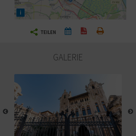
E
i
N
S
TEILEN
PDF generieren
Drucken
I
E
GALERIE
R
E
I
S
E
N