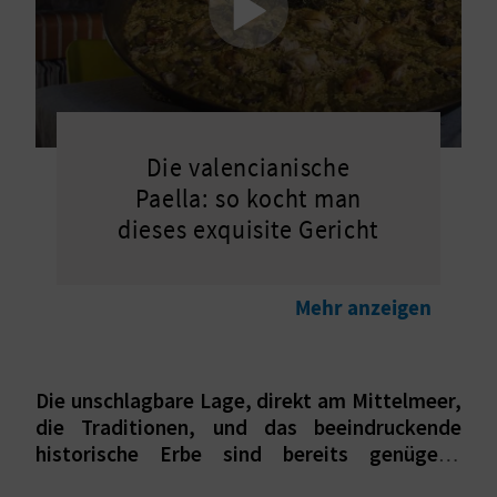
I
E
Z
U
Die valencianische
R
Paella: so kocht man
dieses exquisite Gericht
Ü
C
Mehr anzeigen
K
Die unschlagbare Lage, direkt am Mittelmeer,
A
die Traditionen, und das beeindruckende
G
historische Erbe sind bereits genügend
Gründe, um Sueca zu besuchen. Sehen Sie
E