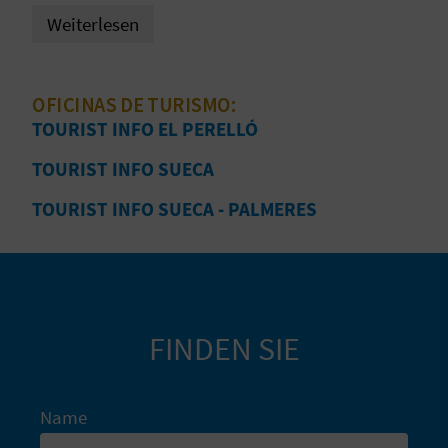
selbst!
Weiterlesen
N
D
OFICINAS DE TURISMO:
A
TOURIST INFO EL PERELLÓ
TOURIST INFO SUECA
V
TOURIST INFO SUECA - PALMERES
L
O
G
FINDEN SIE
B
Name
E