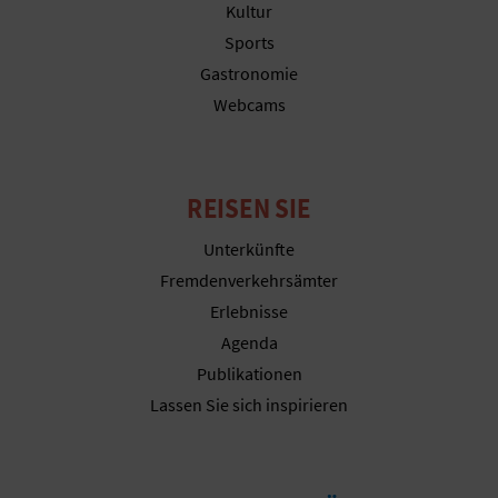
N
Kultur
Sports
F
Gastronomie
U
Webcams
SS
A
REISEN SIE
B
Unterkünfte
D
Fremdenverkehrsämter
Erlebnisse
R
Agenda
U
Publikationen
Lassen Sie sich inspirieren
C
K