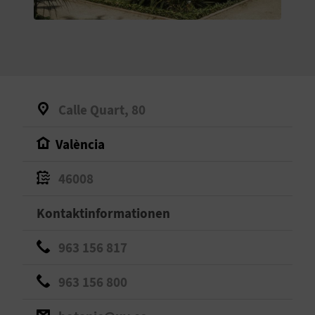
S
I
E
Calle Quart, 80
K
València
O
46008
M
M
Kontaktinformationen
E
963 156 817
N
963 156 800
S