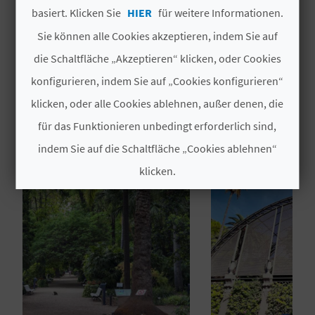
Weiterlesen
er einen Lebensraum bietet, besonders achtsam
basiert. Klicken Sie
HIER
für weitere Informationen.
N
gepflegt wird.
Sie können alle Cookies akzeptieren, indem Sie auf
D
die Schaltfläche „Akzeptieren“ klicken, oder Cookies
konfigurieren, indem Sie auf „Cookies konfigurieren“
A
DAS KÖNNTE SIE EBENFALLS
klicken, oder alle Cookies ablehnen, außer denen, die
INTERESSIEREN
für das Funktionieren unbedingt erforderlich sind,
V
indem Sie auf die Schaltfläche „Cookies ablehnen“
L
klicken.
O
Cookies akzeptieren
G
Cookies ablehnen
B
Cookies konfigurieren
E
Weitere Informationen