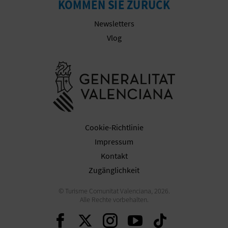
KOMMEN SIE ZURÜCK
Newsletters
G
Vlog
E
Besuchen Sie
W
E
R
Cookie-Richtlinie
B
Impressum
Kontakt
L
Zugänglichkeit
I
© Turisme Comunitat Valenciana, 2026.
C
Alle Rechte vorbehalten.
Weiter auf Facebook
Weiter auf Twitter
Weiter auf Ins
Weiter auf 
Weiter 
H