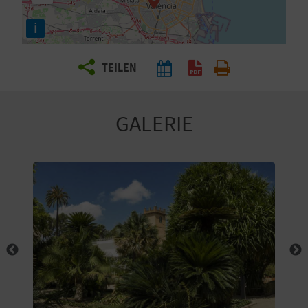
E
i
N
S
TEILEN
I
E
GALERIE
R
E
I
S
E
N