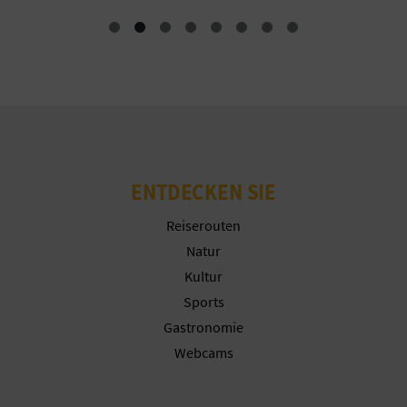
R
E
C
H
N
ENTDECKEN SIE
E
Reiserouten
D
Natur
E
Kultur
Sports
I
Gastronomie
N
Webcams
E