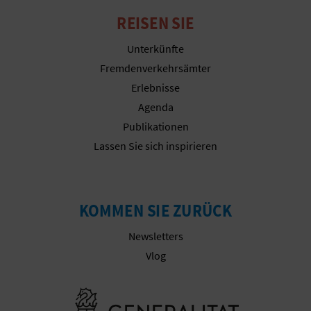
N
REISEN SIE
F
Unterkünfte
U
Fremdenverkehrsämter
SS
Erlebnisse
Agenda
A
Publikationen
B
Lassen Sie sich inspirieren
D
R
KOMMEN SIE ZURÜCK
U
Newsletters
C
Vlog
K
Besuchen Sie