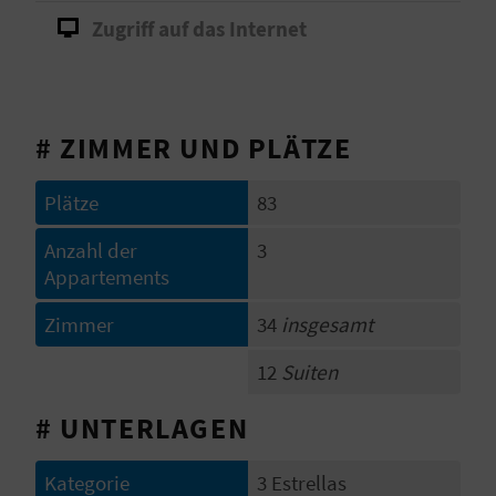
Zugriff auf das Internet
S
I
E
# ZIMMER UND PLÄTZE
K
Plätze
83
O
Anzahl der
3
Appartements
M
Zimmer
34
insgesamt
M
12
Suiten
E
N
# UNTERLAGEN
S
Kategorie
3 Estrellas