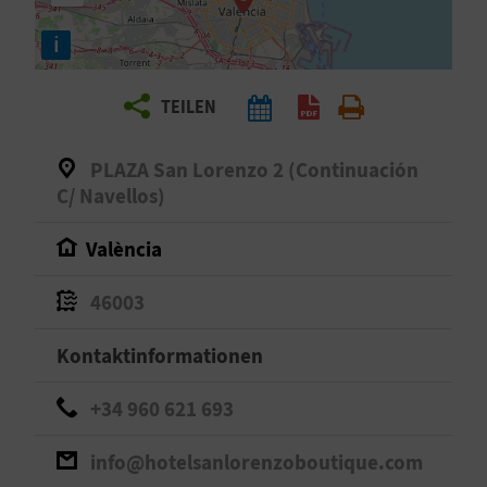
E
i
N
S
TEILEN
I
PLAZA San Lorenzo 2 (Continuación
E
C/ Navellos)
València
R
E
46003
I
Kontaktinformationen
S
+34 960 621 693
E
info@hotelsanlorenzoboutique.com
N