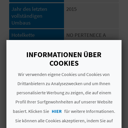
I
Jahr des letzten
2015
E
vollständigen
Umbaus
Z
Hotelkette
NO PERTENECE A
U
NINGUNA CADENA
R
INFORMATIONEN ÜBER
Code
CV H01355 V
Ü
COOKIES
# ÖFFNUNGSZEITRAUM
C
Wir verwenden eigene Cookies und Cookies von
Ganzjährig geöffnet
K
Drittanbietern zu Analysezwecken und um Ihnen
personalisierte Werbung zu zeigen, die auf einem
Profil Ihrer Surfgewohnheiten auf unserer Website
A
basiert. Klicken Sie
HIER
für weitere Informationen.
G
DAS KÖNNTE SIE EBENFALLS
Sie können alle Cookies akzeptieren, indem Sie auf
E