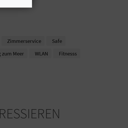
Zimmerservice
Safe
g zum Meer
WLAN
Fitnesss
ERESSIEREN