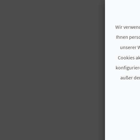
Wir verwend
Ihnen perso
unserer W
Cookies ak
konfigurier
außer den