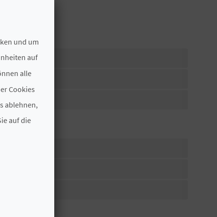
ecken und um
hnheiten auf
önnen alle
der Cookies
zimmer
es ablehnen,
ie auf die