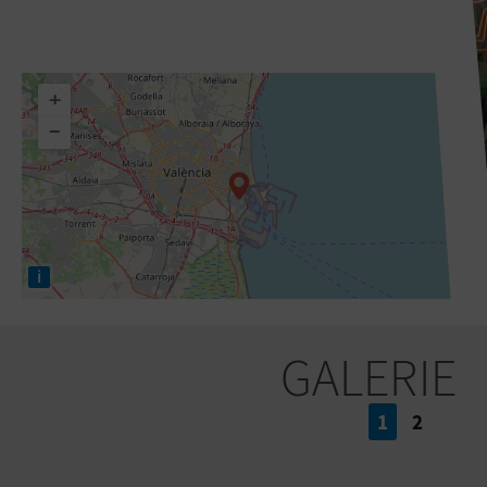
+
−
i
GALERIE
1
2