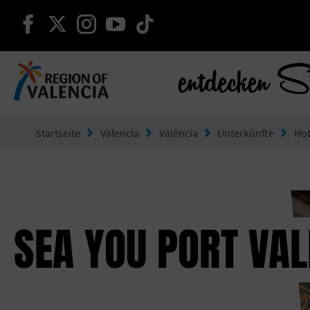
weiter auf facebook
weiter auf twitter
weiter auf instagram
weiter auf youtube
weiter auf tiktok
entdecken S
Gehe zu Comunitat Valenciana
Startseite
Valencia
València
Unterkünfte
Hot
SEA YOU PORT VAL