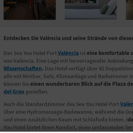
Entdecken Sie València und seine Strände von dies
Das Sea You Hotel Port
València
ist
eine komfortable
von València. Eine Lage mit hervorragender Anbindun
Wissenschaften
.
Das Hotel verfügt über 42 Doppelzi
alle mit Minibar, Safe, Klimaanlage und Badezimmer 
können Sie
einen wunderbaren Blick auf die Plaza del
del Grao
genießen.
Auch die Standardzimmer des Sea You Hotel Port
Valè
über eine Hydromassage-Badewanne, während die Dop
und einen zusätzlichen Raum mit Schlafsofa bieten. I
de
You Hotel bietet Ihnen Komfort, einen umfassenden Ser