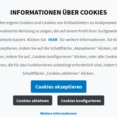
und alle wichtigen Sehenswürdigkeiten zu erkunden.
INFORMATIONEN ÜBER COOKIES
# ZIMMER UND PLÄTZE
en eigene Cookies und Cookies von Drittanbietern zu Analysezw
nalisierte Werbung zu zeigen, die auf einem Profil Ihrer Surfgewo
Plätze
84
ebsite basiert. Klicken Sie
HIER
für weitere Informationen. Sie k
Zimmer
42
insgesamt
zeptieren, indem Sie auf die Schaltfläche „Akzeptieren“ klicken, o
3
Doppelzimmer mit Wohn
en, indem Sie auf „Cookies konfigurieren“ klicken, oder alle Cooki
en, die für das Funktionieren unbedingt erforderlich sind, indem S
# UNTERLAGEN
Schaltfläche „Cookies ablehnen“ klicken.
Kategorie
4 Estrellas
Cookies akzeptieren
Hotelkette
SEA YOU HOTELS
Cookies ablehnen
Cookies konfigurieren
Code
CV H01212 V
Weitere Informationen