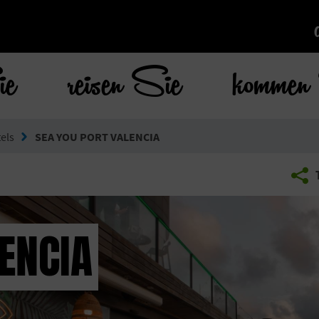
ie
reisen Sie
kommen 
els
SEA YOU PORT VALENCIA
ENCIA