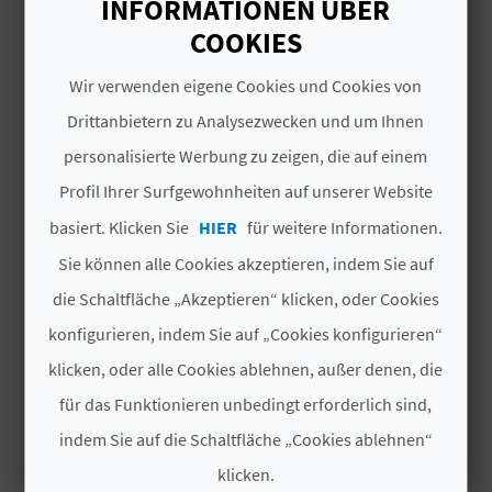
INFORMATIONEN ÜBER
COOKIES
N
Gesamtzahl der
2
Zimmer
D
Wir verwenden eigene Cookies und Cookies von
Gesamtzahl der
4
Drittanbietern zu Analysezwecken und um Ihnen
A
Plätze
personalisierte Werbung zu zeigen, die auf einem
Profil Ihrer Surfgewohnheiten auf unserer Website
#UNTERLAGEN
V
basiert. Klicken Sie
HIER
für weitere Informationen.
L
Kennzeichen der
Nein
Sie können alle Cookies akzeptieren, indem Sie auf
Luxusklasse
O
die Schaltfläche „Akzeptieren“ klicken, oder Cookies
Modalität
No compartida
konfigurieren, indem Sie auf „Cookies konfigurieren“
G
klicken, oder alle Cookies ablehnen, außer denen, die
Kategorie
Tres estrellas
für das Funktionieren unbedingt erforderlich sind,
B
Kategorie
CV-ARU000851-CS
indem Sie auf die Schaltfläche „Cookies ablehnen“
E
klicken.