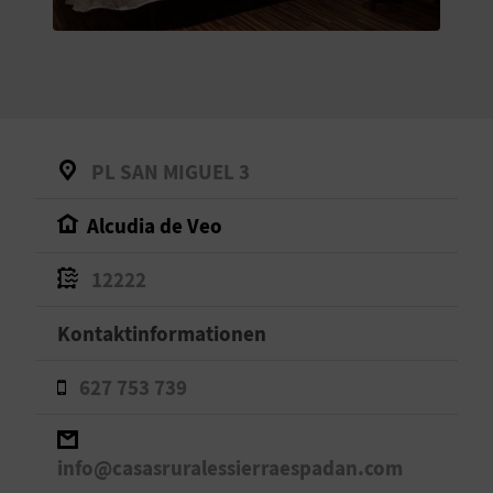
S
I
E
PL SAN MIGUEL 3
K
Alcudia de Veo
O
12222
M
M
Kontaktinformationen
E
627 753 739
N
S
info@casasruralessierraespadan.com