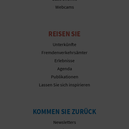
Webcams
G
E
REISEN SIE
W
Unterkünfte
Fremdenverkehrsämter
E
Erlebnisse
R
Agenda
Publikationen
B
Lassen Sie sich inspirieren
L
I
KOMMEN SIE ZURÜCK
C
Newsletters
H