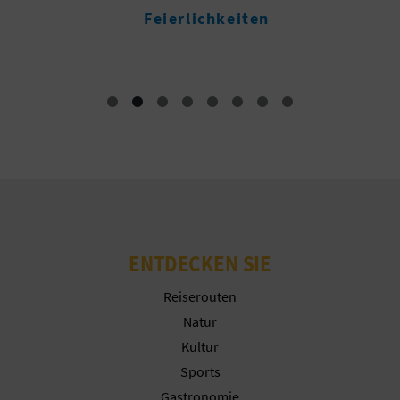
N
Feierlichkeiten
U
F
U
SS
A
B
D
R
ENTDECKEN SIE
U
Reiserouten
Natur
C
Kultur
K
Sports
Gastronomie