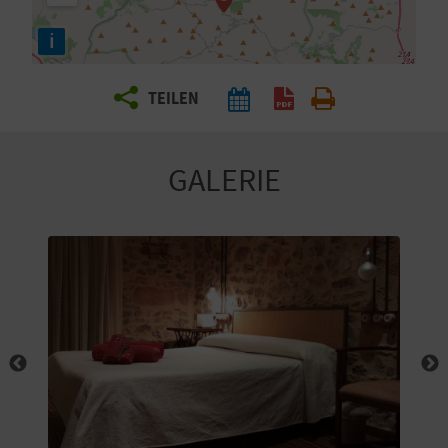
E
i
N
S
TEILEN
I
E
GALERIE
R
E
I
S
E
N