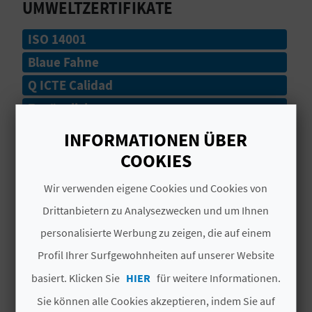
UMWELTZERTIFIKATE
Dienstleistungen.
N
ISO 14001
D
Blaue Fahne
A
Q ICTE Calidad
Zugänglich
ISO 9001
V
INFORMATIONEN ÜBER
COOKIES
L
# DIENSTLEISTUNGEN
O
Wir verwenden eigene Cookies und Cookies von
Juegos Deportivos
Drittanbietern zu Analysezwecken und um Ihnen
G
personalisierte Werbung zu zeigen, die auf einem
Pasarelas
Profil Ihrer Surfgewohnheiten auf unserer Website
Parking
B
basiert. Klicken Sie
HIER
für weitere Informationen.
E
Acceso Persona Movilidad Reducida
Sie können alle Cookies akzeptieren, indem Sie auf