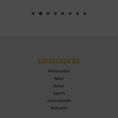
G
E
W
E
ENTDECKEN SIE
R
Reiserouten
B
Natur
L
Kultur
I
Sports
Gastronomie
C
Webcams
H