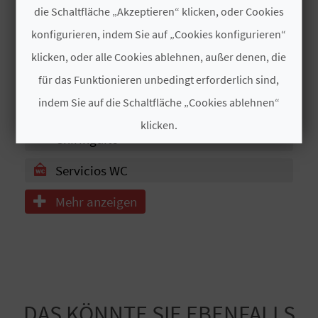
R
die Schaltfläche „Akzeptieren“ klicken, oder Cookies
Bandera Azul
konfigurieren, indem Sie auf „Cookies konfigurieren“
E
Lavapies
klicken, oder alle Cookies ablehnen, außer denen, die
C
Accesible
für das Funktionieren unbedingt erforderlich sind,
H
indem Sie auf die Schaltfläche „Cookies ablehnen“
Arena Gruesa
N
klicken.
Chiringuito
E
Cookies akzeptieren
Servicios WC
D
Cookies ablehnen
Mehr anzeigen
E
Cookies konfigurieren
I
N
Weitere Informationen
E
DAS KÖNNTE SIE EBENFALLS