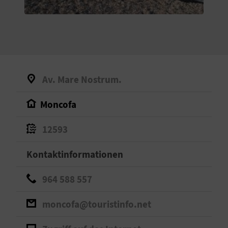
S
I
E
Av. Mare Nostrum.
K
Moncofa
O
12593
M
M
Kontaktinformationen
E
964 588 557
N
moncofa@touristinfo.net
S