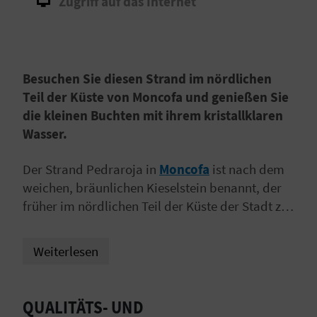
Zugriff auf das Internet
I
E
Z
Besuchen Sie diesen Strand im nördlichen
U
Teil der Küste von Moncofa und genießen Sie
die kleinen Buchten mit ihrem kristallklaren
R
Wasser.
Ü
Der Strand Pedraroja in
Moncofa
ist nach dem
C
weichen, bräunlichen Kieselstein benannt, der
früher im nördlichen Teil der Küste der Stadt zu
K
finden war. Mittlerweile ist Pedraroja zu
einem
der beliebtesten Strände der Einwohner
Weiterlesen
A
Moncofans sowie von Besuchern
dieser
Gemeinde geworden. Kein Wunder, es handelt
G
sich um einen der ruhigsten und am besten
QUALITÄTS- UND
E
ausgestatteten Srände in Bezug auf