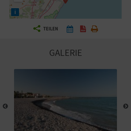
E
i
N
S
TEILEN
I
E
GALERIE
R
E
I
S
E
N