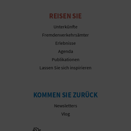
E
REISEN SIE
A
Unterkünfte
N
Fremdenverkehrsämter
M
Erlebnisse
Agenda
E
Publikationen
L
Lassen Sie sich inspirieren
D
U
KOMMEN SIE ZURÜCK
N
Newsletters
G
Vlog
Besuchen Sie