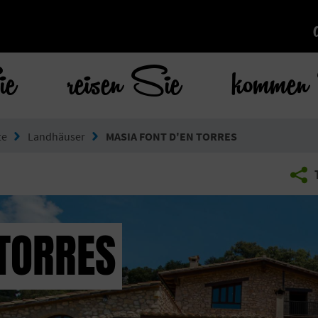
ie
reisen Sie
kommen 
te
Landhäuser
MASIA FONT D'EN TORRES
 TORRES