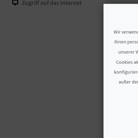
Zugriff auf das Internet
Wir verwend
Ihnen perso
unserer W
Cookies ak
konfigurier
außer den