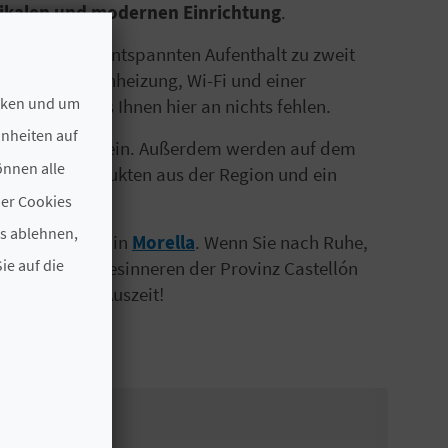
tikalen und modernen Einrichtung
.
ie für einen entspannten Aufenthalt zu zweit
üche, Fußbodenheizung, Wi-Fi und einer
ecken und um
erapie
wird es Ihnen hier an nichts fehlen.
hnheiten auf
m Entspannen ein. Außerdem werden auf dem
önnen alle
ücke mit Produkten aus der Region und ein
der Cookies
es ablehnen,
r Erwachsene
in
Morella
. Wenn Sie nach Ruhe,
ie auf die
ebnis im Landesinneren der Provinz Castellón
ne entspannte Auszeit!