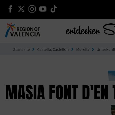
weiter auf facebook
weiter auf twitter
weiter auf instagram
weiter auf youtube
weiter auf tiktok
entdecken S
Gehe zu Comunitat Valenciana
Startseite
Castelló/Castellón
Morella
Unterkünf
MASIA FONT D'EN