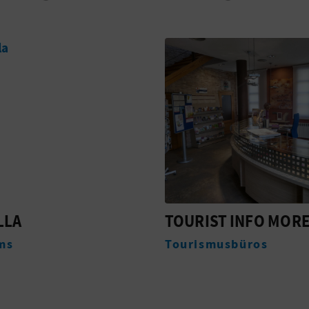
ST INFO MORELLA
REY DON JAIME
musbüros
Unterkünfte