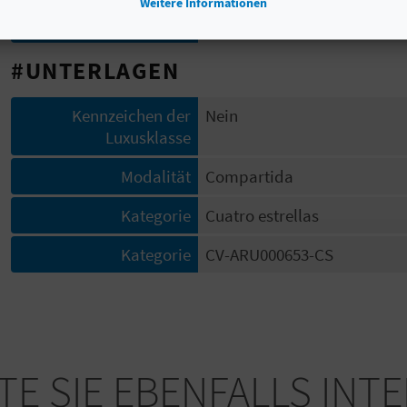
Weitere Informationen
Gesamtzahl der Plätze
8
#UNTERLAGEN
Kennzeichen der
Nein
Luxusklasse
Modalität
Compartida
Kategorie
Cuatro estrellas
Kategorie
CV-ARU000653-CS
E SIE EBENFALLS INT