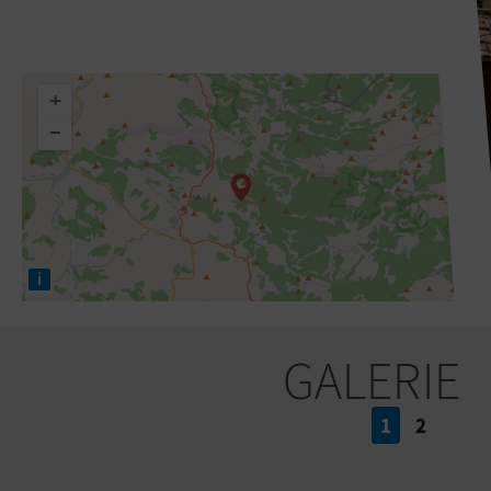
+
−
i
GALERIE
1
2