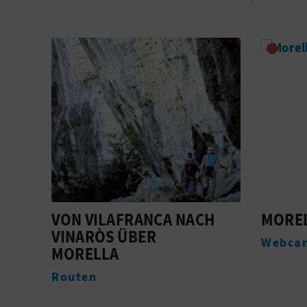
H
MORELLA
TOURI
Webcams
Touris