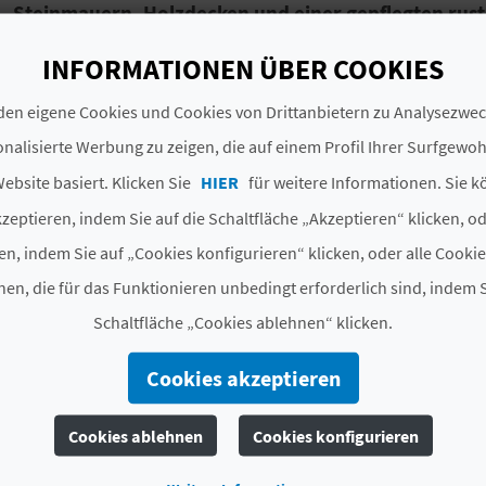
Steinmauern, Holzdecken und einer gepflegten rus
Zum Font d'en Torres gehören einladende Apartments, d
INFORMATIONEN ÜBER COOKIES
konzipiert sind. Ausgestattet mit Kamin, kompletter K
en eigene Cookies und Cookies von Drittanbietern zu Analysezw
Whirlpool-Badewanne für zwei Personen
mit
Farbth
nalisierte Werbung zu zeigen, die auf einem Profil Ihrer Surfgewo
Auch die Umgebung rund um diese Unterkunft lädt zu
ebsite basiert. Klicken Sie
HIER
für weitere Informationen. Sie k
Anwesen
Umwelt- und Kulturführungen
sowie Frühst
Mittagstisch auf Vorbestellung angeboten.
zeptieren, indem Sie auf die Schaltfläche „Akzeptieren“ klicken, o
en, indem Sie auf „Cookies konfigurieren“ klicken, oder alle Cooki
Das Landhaus Font d'en Torres ist ein Landhaus
nur fü
en, die für das Funktionieren unbedingt erforderlich sind, indem S
natürlichen Landschaften und einem authentischen Erl
suchen, sind Sie hier genau richtig. Gönnen Sie sich ei
Schaltfläche „Cookies ablehnen“ klicken.
Cookies akzeptieren
#ZIMMER UND PLÄTZE
Cookies ablehnen
Cookies konfigurieren
Gesamtzahl der
4
Zimmer