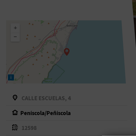
+
−
i
CALLE ESCUELAS, 4
Peníscola/Peñíscola
12598