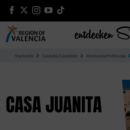
weiter auf facebook
weiter auf twitter
weiter auf instagram
weiter auf youtube
weiter auf tiktok
entdecken S
Gehe zu Comunitat Valenciana
Startseite
Castelló/Castellón
Peníscola/Peñíscola
CASA JUANITA