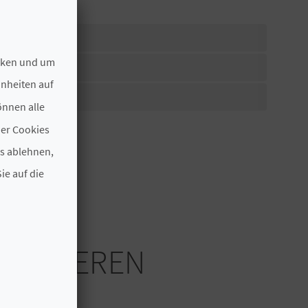
ecken und um
 CADENA
hnheiten auf
önnen alle
der Cookies
es ablehnen,
ie auf die
ERESSIEREN