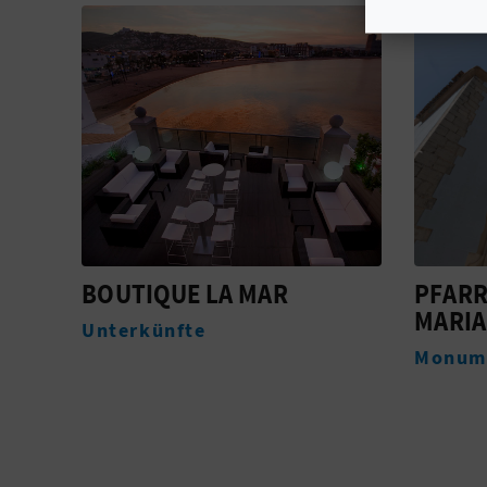
PFARRKIRCHE SANTA
DAS H
MARIA
KÜNST
ZENT
Monumente
PEÑÍS
Monum