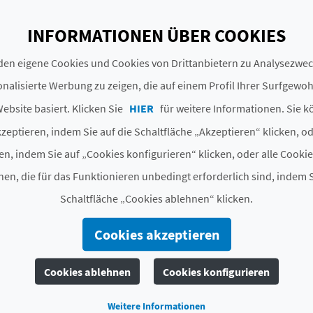
# UNTERLAGEN
INFORMATIONEN ÜBER COOKIES
Kategorie
Pensión
en eigene Cookies und Cookies von Drittanbietern zu Analysezw
Hotelkette
NO PERTENECE A NINGUNA
nalisierte Werbung zu zeigen, die auf einem Profil Ihrer Surfgewo
Code
CV H00588CS
ebsite basiert. Klicken Sie
HIER
für weitere Informationen. Sie k
zeptieren, indem Sie auf die Schaltfläche „Akzeptieren“ klicken, o
# ÖFFNUNGSZEITRAUM
en, indem Sie auf „Cookies konfigurieren“ klicken, oder alle Cooki
Ganzjährig geöffnet
en, die für das Funktionieren unbedingt erforderlich sind, indem S
Schaltfläche „Cookies ablehnen“ klicken.
Cookies akzeptieren
E SIE EBENFALLS INT
Cookies ablehnen
Cookies konfigurieren
Weitere Informationen