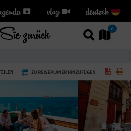
agenda
agenda
vlog
vlog
deutsch
Sie zurück
0
Sucher
G
PDF gene
Dru
TEILEN
ZU REISEPLANER HINZUFÜGEN