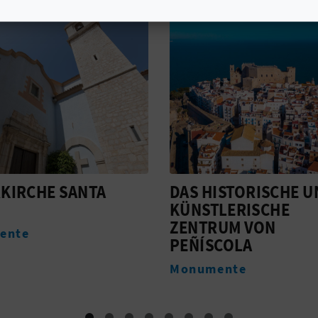
ISTORISCHE UND
HOSTAL BOUTIQUE
LERISCHE
OLVIDO 22
RUM VON
Unterkünfte
COLA
ente