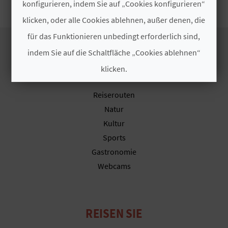
konfigurieren, indem Sie auf „Cookies konfigurieren“
I
klicken, oder alle Cookies ablehnen, außer denen, die
E
für das Funktionieren unbedingt erforderlich sind,
Z
indem Sie auf die Schaltfläche „Cookies ablehnen“
U
klicken.
ENTDECKEN SIE
R
Cookies akzeptieren
Reiserouten
Ü
Natur
Cookies ablehnen
Kultur
C
Sports
Cookies konfigurieren
K
Gastronomie
Webcams
Weitere Informationen
A
G
REISEN SIE
E