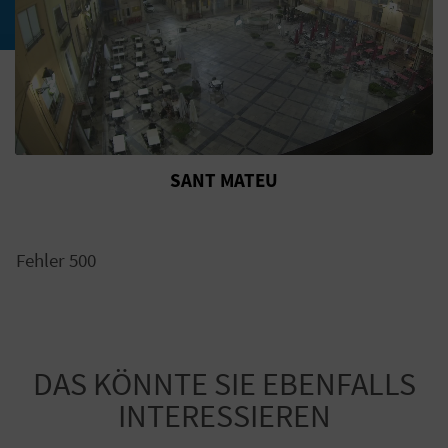
E
N
S
I
E
SANT MATEU
R
Fehler 500
E
I
S
DAS KÖNNTE SIE EBENFALLS
E
INTERESSIEREN
N