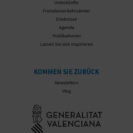
Unterkünfte
N
Fremdenverkehrsämter
Erlebnisse
D
Agenda
A
Publikationen
Lassen Sie sich inspirieren
V
L
KOMMEN SIE ZURÜCK
O
Newsletters
Vlog
G
Besuchen Sie
B
E