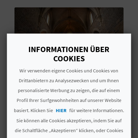
S
I
E
INFORMATIONEN ÜBER
K
COOKIES
O
Wir verwenden eigene Cookies und Cookies von
M
Drittanbietern zu Analysezwecken und um Ihnen
IGLESIA ARCIPRESTAL DE SAN
H
personalisierte Werbung zu zeigen, die auf einem
M
MATEO APÓSTOL
M
Profil Ihrer Surfgewohnheiten auf unserer Website
E
Monumente
basiert. Klicken Sie
HIER
für weitere Informationen.
N
Sie können alle Cookies akzeptieren, indem Sie auf
S
die Schaltfläche „Akzeptieren“ klicken, oder Cookies