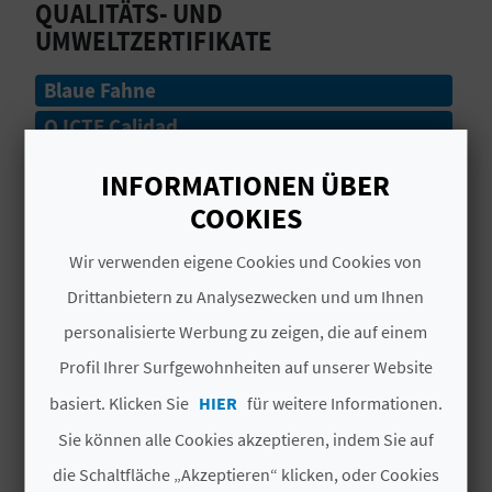
QUALITÄTS- UND
UMWELTZERTIFIKATE
N
D
Blaue Fahne
Q ICTE Calidad
A
Zugänglich
INFORMATIONEN ÜBER
V
COOKIES
# DIENSTLEISTUNGEN
L
Wir verwenden eigene Cookies und Cookies von
Tourist Info
O
Drittanbietern zu Analysezwecken und um Ihnen
Estado del Mar
personalisierte Werbung zu zeigen, die auf einem
G
Profil Ihrer Surfgewohnheiten auf unserer Website
Rettungsschwimmer
basiert. Klicken Sie
HIER
für weitere Informationen.
B
Accesible
Sie können alle Cookies akzeptieren, indem Sie auf
E
Juegos Deportivos
die Schaltfläche „Akzeptieren“ klicken, oder Cookies