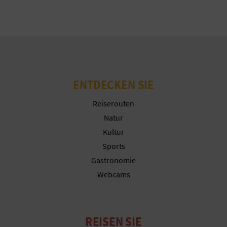
G
E
W
ENTDECKEN SIE
E
Reiserouten
R
Natur
Kultur
B
Sports
L
Gastronomie
Webcams
I
C
H
REISEN SIE