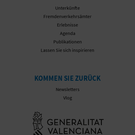
E
Unterkünfte
Fremdenverkehrsämter
A
Erlebnisse
N
Agenda
Publikationen
M
Lassen Sie sich inspirieren
E
L
KOMMEN SIE ZURÜCK
D
Newsletters
U
Vlog
N
Besuchen Sie
G