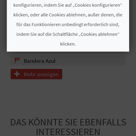
R
konfigurieren, indem Sie auf „Cookies konfigurieren“
Camping
klicken, oder alle Cookies ablehnen, außer denen, die
E
Servicios WC
für das Funktionieren unbedingt erforderlich sind,
C
Acceso Persona Movilidad Reducida
indem Sie auf die Schaltfläche „Cookies ablehnen“
H
klicken.
Lavapies
N
Cookies akzeptieren
Bandera Azul
E
Mehr anzeigen
Cookies ablehnen
D
E
Cookies konfigurieren
I
Weitere Informationen
N
DAS KÖNNTE SIE EBENFALLS
E
INTERESSIEREN