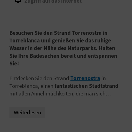
Zugriff auf das Internet
I
E
Z
Besuchen Sie den Strand Torrenostra in
U
Torreblanca und genießen Sie das ruhige
Wasser in der Nähe des Naturparks. Halten
R
Sie Ihre Badesachen bereit und entspannen
Ü
Sie!
C
Entdecken Sie den Strand
Torrenostra
in
Torreblanca, einen
fantastischen Stadtstrand
K
mit allen Annehmlichkeiten, die man sich
vorstellen kann. Hier gibt es viel Platz und ein
A
ruhiges Gewässer,
ideal für einen Badetag mit
Weiterlesen
der ganzen Familie, an dem sich die Kleinen
G
garantiert sicher fühlen werden!
E