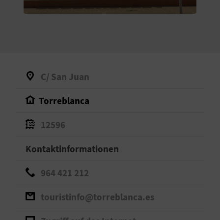
S
I
E
C/ San Juan
K
Torreblanca
O
12596
M
M
Kontaktinformationen
E
964 421 212
N
touristinfo@torreblanca.es
S