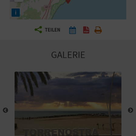
E
i
N
S
TEILEN
I
E
GALERIE
R
E
I
S
E
N