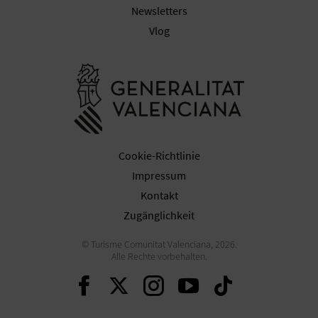
R
Newsletters
Vlog
E
C
Besuchen Sie
H
N
E
Cookie-Richtlinie
Impressum
D
Kontakt
E
Zugänglichkeit
I
© Turisme Comunitat Valenciana, 2026.
Alle Rechte vorbehalten.
N
Weiter auf Facebook
Weiter auf Twitter
Weiter auf Ins
Weiter auf 
Weiter 
E