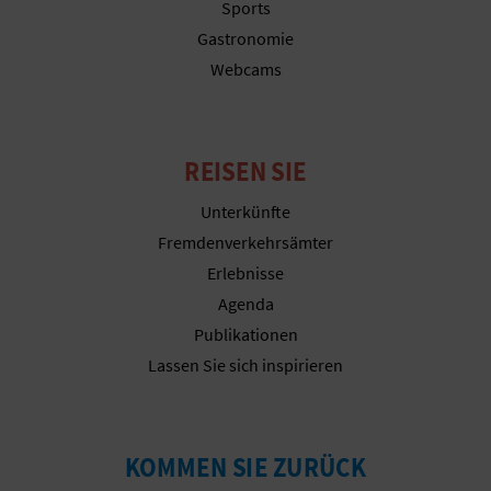
Sports
Gastronomie
N
Webcams
D
A
REISEN SIE
V
Unterkünfte
Fremdenverkehrsämter
L
Erlebnisse
O
Agenda
Publikationen
G
Lassen Sie sich inspirieren
B
KOMMEN SIE ZURÜCK
E