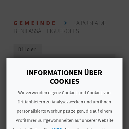
Castellón für Ihren nächsten Urlaub
S
herausgesucht.
I
GEMEINDE
LA POBLA DE
BENIFASSÀ
FIGUEROLES
E
Bilder
K
O
INFORMATIONEN ÜBER
M
COOKIES
M
Wir verwenden eigene Cookies und Cookies von
E
Drittanbietern zu Analysezwecken und um Ihnen
N
personalisierte Werbung zu zeigen, die auf einem
Profil Ihrer Surfgewohnheiten auf unserer Website
S