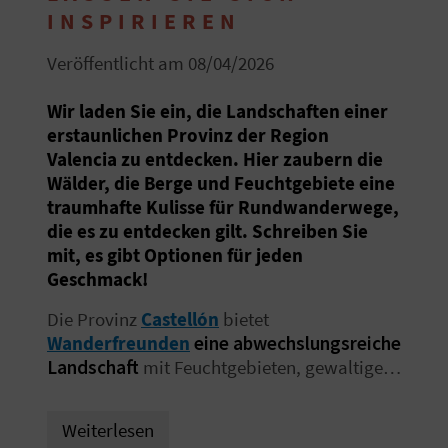
E
INSPIRIEREN
N
Veröffentlicht am 08/04/2026
S
Wir laden Sie ein, die Landschaften einer
I
erstaunlichen Provinz der Region
Valencia zu entdecken. Hier zaubern die
E
Wälder, die Berge und Feuchtgebiete eine
traumhafte Kulisse für Rundwanderwege,
die es zu entdecken gilt. Schreiben Sie
R
mit, es gibt Optionen für jeden
E
Geschmack!
I
Die Provinz
Castellón
bietet
Wanderfreunden
eine abwechslungsreiche
S
Landschaft
mit Feuchtgebieten, gewaltigen
Bergen, uralten Wäldern und gleich sieben
E
Naturparks
! Wir haben einige der
Weiterlesen
N
spektakulärsten
Rundwanderwege
in