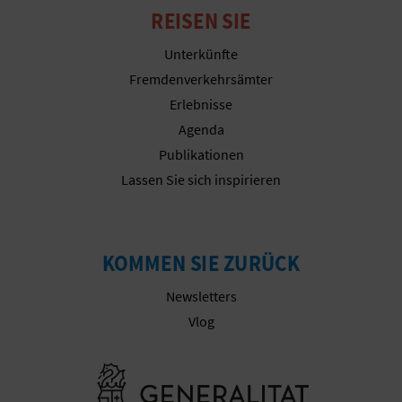
R
REISEN SIE
E
Unterkünfte
Fremdenverkehrsämter
C
Erlebnisse
H
Agenda
Publikationen
N
Lassen Sie sich inspirieren
E
D
KOMMEN SIE ZURÜCK
E
Newsletters
I
Vlog
N
E
Besuchen Sie