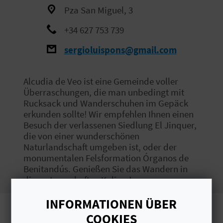
Pza San Miguel, 3
S
+34 627 753 739
I
sergioluispons@gmail.com
E
Alcudia de Veo ist eine Gemeinde voller
K
Überraschungen, die man unbedingt mit
Rucksack und Wanderschuhen im Gepäck
O
erkunden sollte! Wir empfehlen Ihnen einen
Besuch der verlassenen Siedlung El Jinquer,
M
die von einer wunderschönen
Naturlandschaft umgeben ist, oder der
M
monumentalen Felsformation Órganos de
Benitandús. Genießen Sie das Wandern in
E
dieser traumhaften Kulisse!
N
INFORMATIONEN ÜBER
S
COOKIES
Bilder