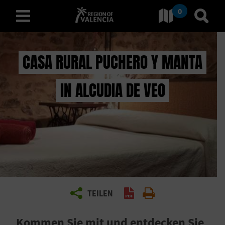
0
Gehe zu Comunitat Valenci
Gehe
deutsch
CASA RURAL PUCHERO Y MANTA
IN ALCUDIA DE VEO
E
N
T
D
E
C
TEILEN
PDF generieren
Drucken
K
Kommen Sie mit und entdecken Sie