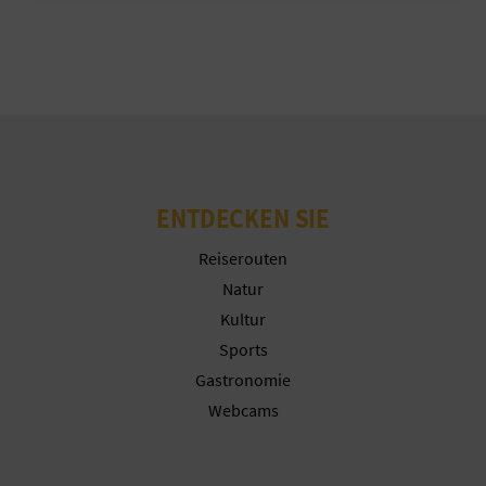
N
Cookies ablehnen
D
Cookies konfigurieren
A
Weitere Informationen
V
ENTDECKEN SIE
L
Reiserouten
Natur
O
Kultur
G
Sports
Gastronomie
Webcams
B
E