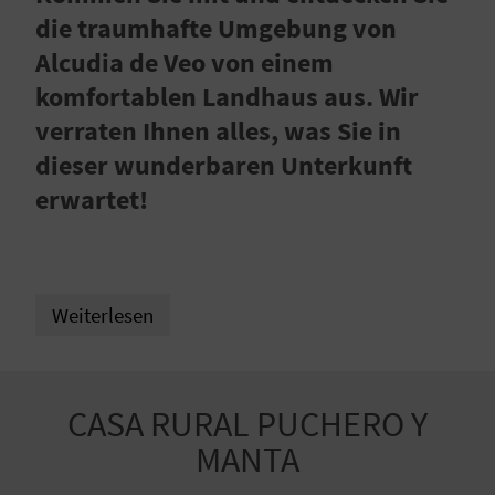
E
die traumhafte Umgebung von
N
Alcudia de Veo von einem
S
komfortablen Landhaus aus. Wir
verraten Ihnen alles, was Sie in
I
dieser wunderbaren Unterkunft
E
erwartet!
R
E
Weiterlesen
I
S
CASA RURAL PUCHERO Y
E
MANTA
N