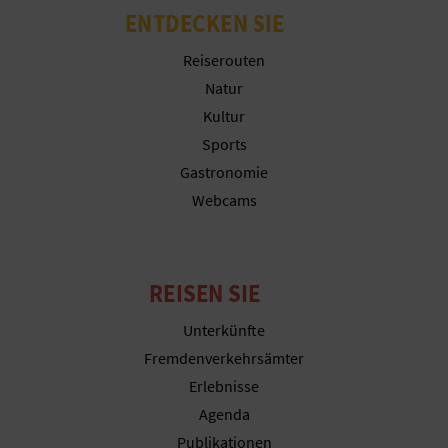
Cookies konfigurieren
ENTDECKEN SIE
N
Weitere Informationen
Reiserouten
D
Natur
A
Kultur
Sports
Gastronomie
V
Webcams
L
O
REISEN SIE
G
Unterkünfte
Fremdenverkehrsämter
B
Erlebnisse
Agenda
E
Publikationen