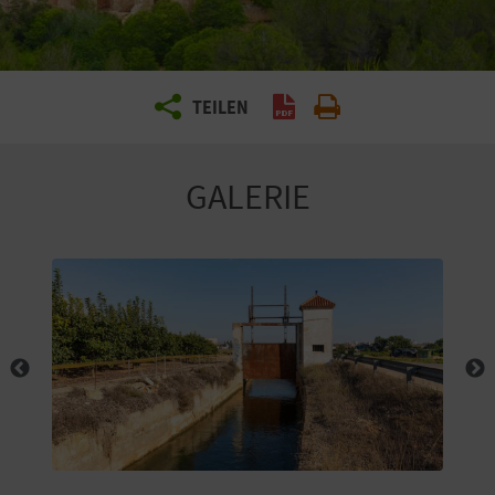
E
N
S
TEILEN
PDF generieren
Drucken
I
E
GALERIE
R
E
I
S
E
N