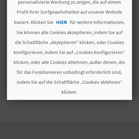
personalisierte Werbung zu zeigen, die auf einem
I
In La Ribera Alta, e
inem Landkreis der
Provinz
Profil Ihrer Surfgewohnheiten auf unserer Website
E
Valencia, gibt es viel zu entdecken und zu
basiert. Klicken Sie
HIER
für weitere Informationen.
genießen. Freuen Sie sich auf
Aktivitäten aus
Z
dem
gastronomischen
,
kulturellen
und
Sie können alle Cookies akzeptieren, indem Sie auf
natürlichen Tourismus
!
Wir erzählen Ihnen von
U
die Schaltfläche „Akzeptieren“ klicken, oder Cookies
Weiterlesen
einigen der herausragendsten Orte und
konfigurieren, indem Sie auf „Cookies konfigurieren“
R
Erlebnisse, auf die Sie sich hier freuen können.
klicken, oder alle Cookies ablehnen, außer denen, die
Ü
für das Funktionieren unbedingt erforderlich sind,
C
indem Sie auf die Schaltfläche „Cookies ablehnen“
K
klicken.
Cookies akzeptieren
A
Cookies ablehnen
G
E