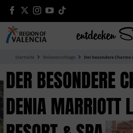
weiter auf facebook
weiter auf twitter
weiter auf instagram
weiter auf youtube
weiter auf tiktok
entdecken S
Gehe zu Comunitat Valenciana
Startseite
Reisevorschlage
Der besondere Charme de
DER BESONDERE 
DENIA MARRIOTT L
RESORT & SPA