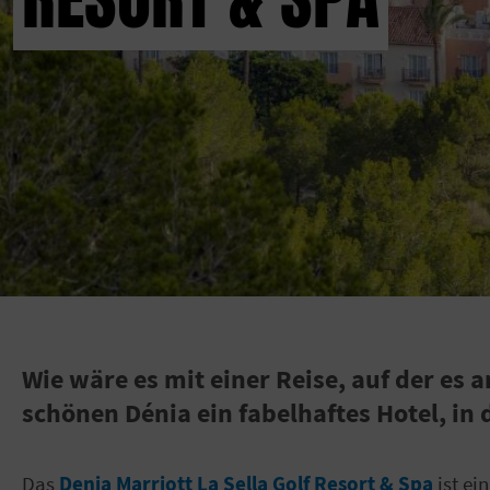
Wie wäre es mit einer Reise, auf der e
schönen Dénia ein fabelhaftes Hotel, in 
Das
Denia Marriott La Sella Golf Resort & Spa
ist ei