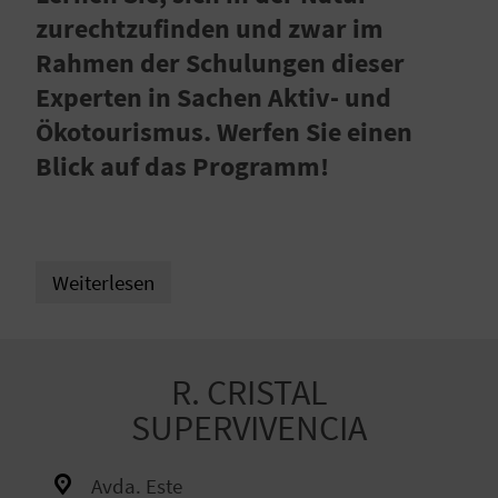
E
zurechtzufinden und zwar im
N
Rahmen der Schulungen dieser
S
Experten in Sachen Aktiv- und
Ökotourismus. Werfen Sie einen
I
Blick auf das Programm!
E
R
Weiterlesen
E
I
R. CRISTAL
S
SUPERVIVENCIA
E
N
Avda. Este