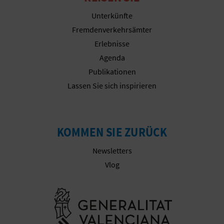
R
Unterkünfte
E
Fremdenverkehrsämter
Erlebnisse
C
Agenda
H
Publikationen
Lassen Sie sich inspirieren
N
E
D
KOMMEN SIE ZURÜCK
E
Newsletters
Vlog
I
N
Besuchen Sie
E