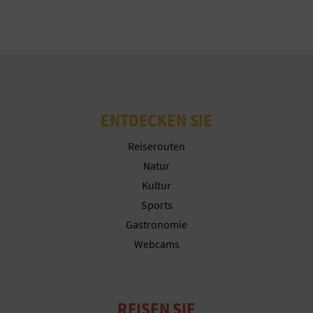
Cookies ablehnen
N
D
Cookies konfigurieren
A
Weitere Informationen
ENTDECKEN SIE
V
Reiserouten
L
Natur
Kultur
O
Sports
G
Gastronomie
Webcams
B
E
REISEN SIE