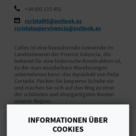
S
+34 691 115 451
I
rcristal95@outlook.es
rcristalsupervivencia@outlook.es
E
Calles ist eine bezaubernde Gemeinde im
Landesinneren der Provinz Valencia, die
K
bekannt für eine historische Konstruktion ist,
O
zu der man wunderbare Wanderungen
unternehmen kann: das Aquädukt von Peña
M
Cortada. Packen Sie bequeme Schuhe ein
und machen Sie sich auf den Weg zu einer
M
der schönsten und einzigartigsten Routen
unserer Region.
E
N
INFORMATIONEN ÜBER
Bilder
S
COOKIES