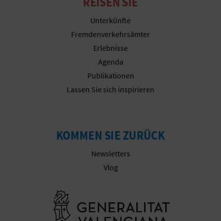
REISEN SIE
R
Unterkünfte
E
Fremdenverkehrsämter
C
Erlebnisse
Agenda
H
Publikationen
N
Lassen Sie sich inspirieren
E
D
KOMMEN SIE ZURÜCK
E
Newsletters
I
Vlog
N
Besuchen Sie
E