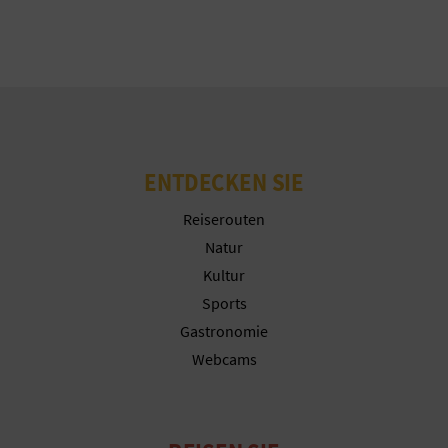
Cookies ablehnen
N
D
Cookies konfigurieren
A
Weitere Informationen
ENTDECKEN SIE
V
Reiserouten
L
Natur
O
Kultur
Sports
G
Gastronomie
Webcams
B
E