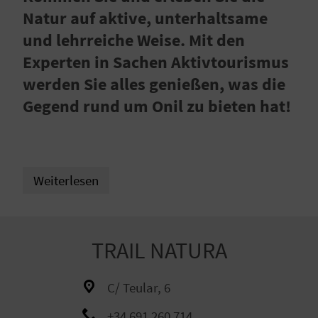
E
Natur auf aktive, unterhaltsame
N
und lehrreiche Weise. Mit den
S
Experten in Sachen Aktivtourismus
werden Sie alles genießen, was die
I
Gegend rund um Onil zu bieten hat!
E
R
Weiterlesen
E
I
TRAIL NATURA
S
E
C/ Teular, 6
N
+34 691 260 714