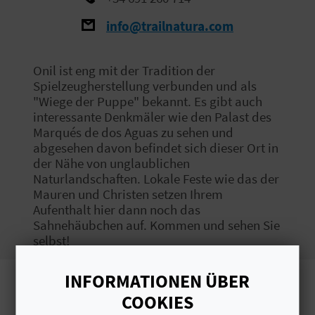
S
info@trailnatura.com
I
Onil ist eng mit der Tradition der
E
Spielzeugherstellung verbunden und als
"Wiege der Puppe" bekannt. Es gibt auch
interessante Denkmäler wie den Palast des
K
Marqués de dos Aguas zu sehen und
abgesehen davon befindet sich dieser Ort in
O
der Nähe von unglaublichen
Naturlandschaften. Lokale Feste wie das der
M
Mauren und Christen setzen Ihrem
Aufenthalt hier dann noch das
M
Sahnehäubchen auf. Kommen und sehen Sie
E
selbst!
N
INFORMATIONEN ÜBER
Bilder
S
COOKIES