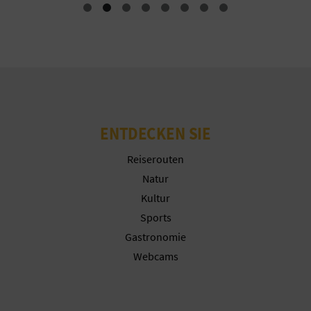
N
Cookies ablehnen
D
Cookies konfigurieren
A
Weitere Informationen
ENTDECKEN SIE
V
L
Reiserouten
Natur
O
Kultur
G
Sports
Gastronomie
Webcams
B
E