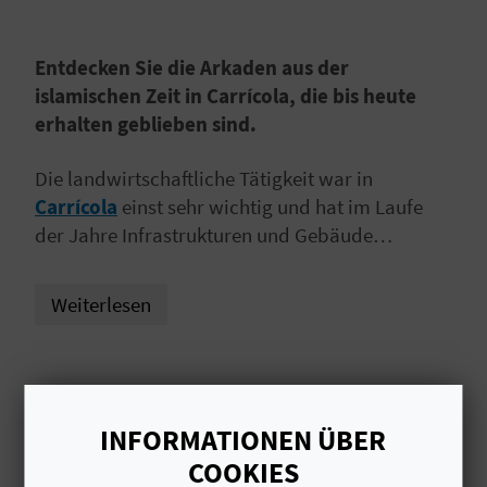
S
Entdecken Sie die Arkaden aus der
I
islamischen Zeit in Carrícola, die bis heute
E
erhalten geblieben sind.
Die landwirtschaftliche Tätigkeit war in
K
Carrícola
einst sehr wichtig und hat im Laufe
der Jahre Infrastrukturen und Gebäude
O
hinterlassen, die uns von der Vergangenheit
M
dieser Gemeinde im
Vall d'Albaida
erzählen.
Weiterlesen
Einige dieser
Infrastrukturen
sind sogar noch
M
heute in Betrieb, wie beispielsweise die
E
Bewässerungskanäle aus der islamischen Zeit.
N
INFORMATIONEN ÜBER
DAS KÖNNTE SIE EBENFALLS
S
COOKIES