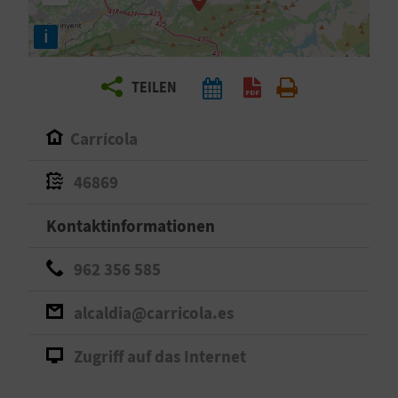
E
i
N
S
TEILEN
I
Carrícola
E
46869
R
Kontaktinformationen
E
962 356 585
I
alcaldia@carricola.es
S
E
Zugriff auf das Internet
N