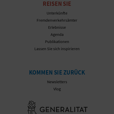
REISEN SIE
R
Unterkünfte
E
Fremdenverkehrsämter
C
Erlebnisse
H
Agenda
Publikationen
N
Lassen Sie sich inspirieren
E
D
KOMMEN SIE ZURÜCK
E
Newsletters
I
Vlog
N
Besuchen Sie
E